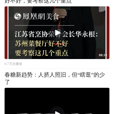
好不好，要考察这几个重点
00:38
6.7万次播放
春糖新趋势：人挤人照旧，但“瞎逛”的少
了