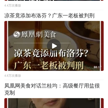
4.4万次播放
凉茶竟添加布洛芬？广东一老板被判刑
00:17
4.8万次播放
凤凰网美食对话兰桂均：高级餐厅用盐很
克制