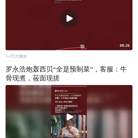
00:26
5.4万次播放
罗永浩炮轰西贝“全是预制菜”，客服：牛
骨现煮，莜面现搓