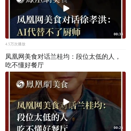
00:34
4.5万次播放
凤凰网美食对话兰桂均：段位太低的人，
吃不懂好餐厅
00:26