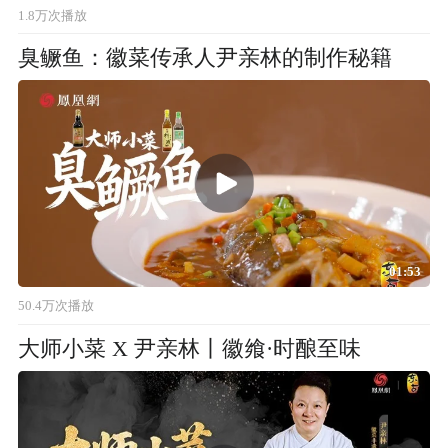
1.8万次播放
臭鳜鱼：徽菜传承人尹亲林的制作秘籍
01:53
50.4万次播放
大师小菜 X 尹亲林丨徽飨·时酿至味