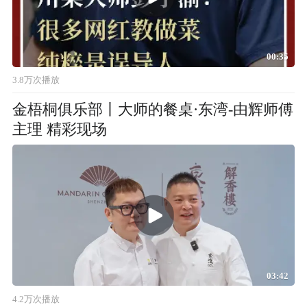
00:35
3.8万次播放
金梧桐俱乐部丨大师的餐桌·东湾-由辉师傅
主理 精彩现场
03:42
4.2万次播放