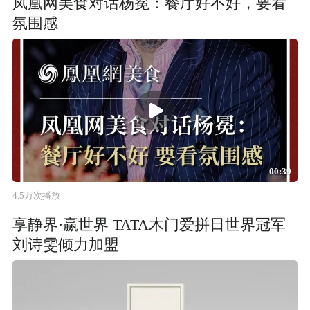
凤凰网美食对话杨冕：餐厅好不好，要看
氛围感
00:39
4.5万次播放
享静界·赢世界 TATA木门爱拼日世界冠军
刘诗雯倾力加盟