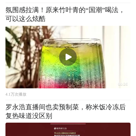
氛围感拉满！原来竹叶青的“国潮”喝法，
可以这么炫酷
00:26
4.1万次播放
罗永浩直播间也卖预制菜，称米饭冷冻后
复热味道没区别