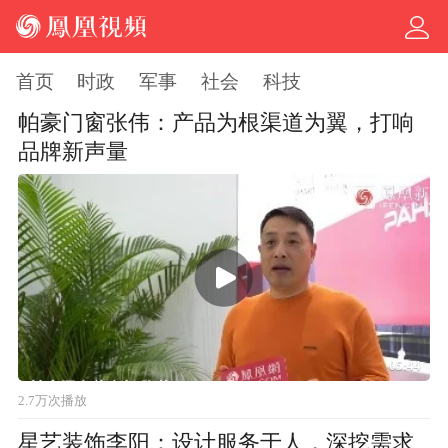
首页
时政
军事
社会
科技
帕豪门窗张伟：产品为根渠道为翼，打响
品牌新声量
05:44
2.7万次播放
星艺装饰李阳：设计服务于人，深挖需求