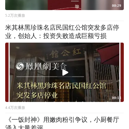
00:29
5.2万次播放
米其林黑珍珠名店民国红公馆突发多店停
业，创始人：投资失败造成巨额亏损
00:14
4.4万次播放
《一饭封神》用嫩肉粉引争议，小厨餐厅
涌入大量差评