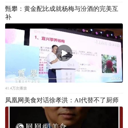
甄攀：黄金配比成就杨梅与汾酒的完美互
补
00:45
41.4万次播放
凤凰网美食对话徐孝洪：AI代替不了厨师