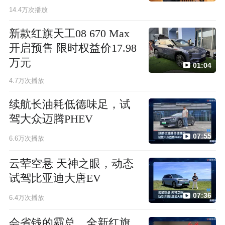
14.4万次播放
新款红旗天工08 670 Max
开启预售 限时权益价17.98
万元
01:04
4.7万次播放
续航长油耗低德味足，试
驾大众迈腾PHEV
07:55
6.6万次播放
云荤空悬 天神之眼，动态
试驾比亚迪大唐EV
07:36
6.4万次播放
会省钱的霸总，全新红旗