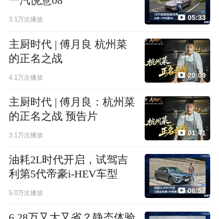
一汽悦意08
05:33
3.1万次播放
主厨时代 | 傅月良 杭州菜
的正名之战
20:09
4.1万次播放
主厨时代 | 傅月良：杭州菜
的正名之战 预告片
01:41
3.1万次播放
油耗2L时代开启，试驾吉
利第5代帝豪i-HEV车型
06:57
5.0万次播放
6.28万又大又省？静态体验