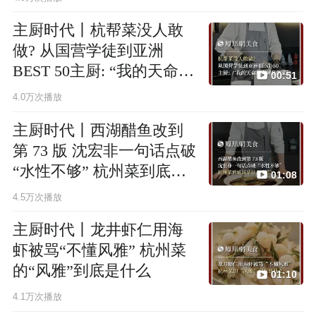
主厨时代丨杭帮菜没人敢
做? 从国营学徒到亚洲
BEST 50主厨: “我的天命所
00:51
向就是做菜”
4.0万次播放
主厨时代丨西湖醋鱼改到
第 73 版 沈宏非一句话点破
“水性不够” 杭州菜到底该
01:08
是什么味道?
4.5万次播放
主厨时代丨龙井虾仁用海
虾被骂“不懂风雅” 杭州菜
的“风雅”到底是什么
01:10
4.1万次播放