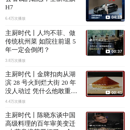
H7
04:19
6.4万次播放
主厨时代丨人均不菲、做
传统杭州菜 如院往前退 5
年一定会倒闭？
00:37
3.8万次播放
主厨时代丨金牌扣肉从湖
滨 28 号火到烂大街 20 年
没人动过 凭什么他敢重启
00:41
升级？
4.4万次播放
主厨时代丨陈晓东谈中国
高级料理的百年审美变迁