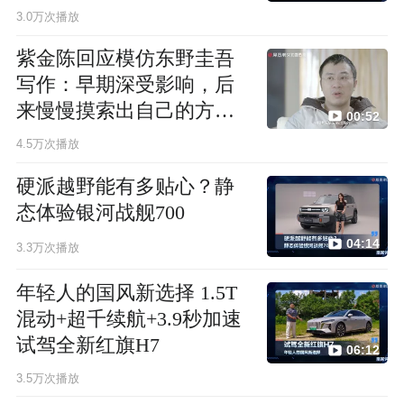
3.0万次播放
紫金陈回应模仿东野圭吾
写作：早期深受影响，后
来慢慢摸索出自己的方法
00:52
论
4.5万次播放
硬派越野能有多贴心？静
态体验银河战舰700
04:14
3.3万次播放
年轻人的国风新选择 1.5T
混动+超千续航+3.9秒加速
试驾全新红旗H7
06:12
3.5万次播放