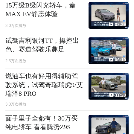
15万级B级闪充轿车，秦
MAX EV静态体验
08:29
3.0万次播放
试驾吉利银河TT，操控出
色、赛道驾驶乐趣足
06:10
2.3万次播放
燃油车也有好用得辅助驾
驶系统，试驾奇瑞瑞虎9/艾
瑞泽8 PRO
11:20
3.0万次播放
面子里子全都有！30万买
纯电轿车 看看腾势Z9S