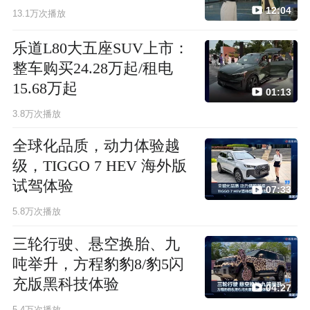
12:04
13.1万次播放
乐道L80大五座SUV上市：
整车购买24.28万起/租电
15.68万起
01:13
3.8万次播放
全球化品质，动力体验越
级，TIGGO 7 HEV 海外版
试驾体验
07:33
5.8万次播放
三轮行驶、悬空换胎、九
吨举升，方程豹豹8/豹5闪
充版黑科技体验
04:27
5.4万次播放