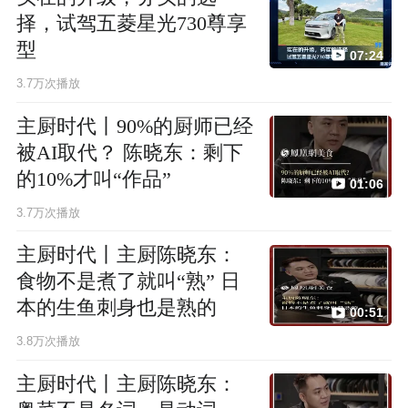
择，试驾五菱星光730尊享
型
07:24
3.7万次播放
主厨时代丨90%的厨师已经
被AI取代？ 陈晓东：剩下
的10%才叫“作品”
01:06
3.7万次播放
主厨时代丨主厨陈晓东：
食物不是煮了就叫“熟” 日
本的生鱼刺身也是熟的
00:51
3.8万次播放
主厨时代丨主厨陈晓东：