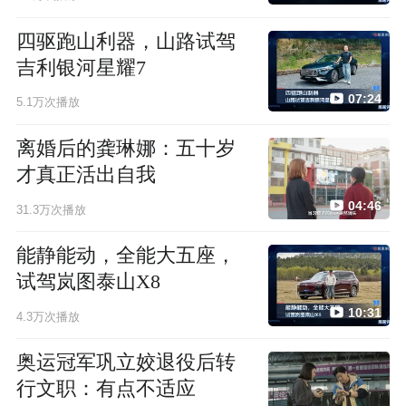
四驱跑山利器，山路试驾
吉利银河星耀7
07:24
5.1万次播放
离婚后的龚琳娜：五十岁
才真正活出自我
04:46
31.3万次播放
能静能动，全能大五座，
试驾岚图泰山X8
10:31
4.3万次播放
奥运冠军巩立姣退役后转
行文职：有点不适应