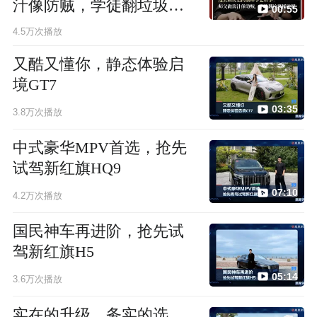
汁像防贼，学徒翻垃圾桶
00:55
破解
4.5万次播放
又酷又懂你，静态体验启
境GT7
03:35
3.8万次播放
中式豪华MPV首选，抢先
试驾新红旗HQ9
07:10
4.2万次播放
国民神车再进阶，抢先试
驾新红旗H5
05:14
3.6万次播放
实在的升级，务实的选