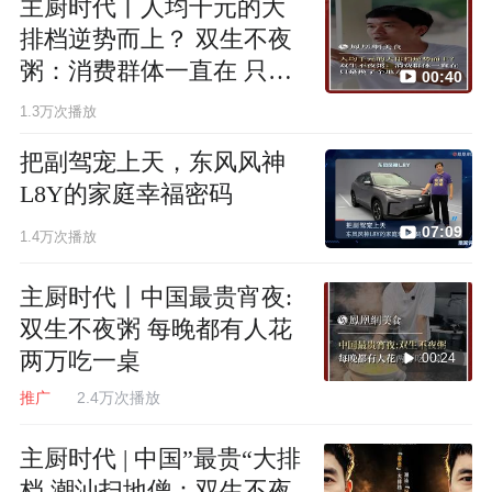
主厨时代丨人均千元的大
排档逆势而上？ 双生不夜
粥：消费群体一直在 只是
00:40
换了个地方
1.3万次播放
把副驾宠上天，东风风神
L8Y的家庭幸福密码
07:09
1.4万次播放
主厨时代丨中国最贵宵夜:
双生不夜粥 每晚都有人花
两万吃一桌
00:24
推广
2.4万次播放
主厨时代 | 中国”最贵“大排
档 潮汕扫地僧：双生不夜