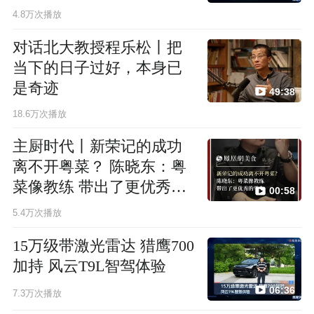
4.8万次播放
对话北大教授程乐松丨把
当下的日子过好，本身已
是奇迹
49:38
18.6万次播放
主厨时代丨新荣记的成功
离不开粤菜？ 陈晓东：粤
菜像教练 带出了更优秀的
00:58
学生
5.4万次播放
15万级带激光雷达 猎鹰700
加持 风云T9L智驾体验
06:36
7.3万次播放