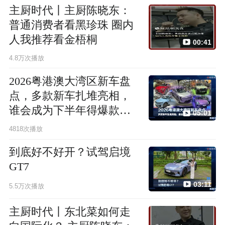
主厨时代丨主厨陈晓东：
普通消费者看黑珍珠 圈内
人我推荐看金梧桐
00:41
4.8万次播放
2026粤港澳大湾区新车盘
点，多款新车扎堆亮相，
谁会成为下半年得爆款车
05:01
型？
4818次播放
到底好不好开？试驾启境
GT7
03:11
5.5万次播放
主厨时代丨东北菜如何走