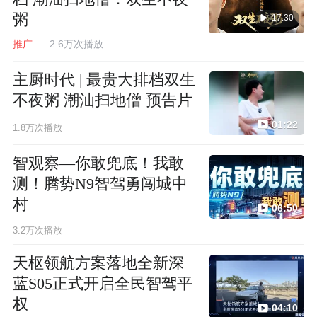
粥
17:30
推广
2.6万次播放
主厨时代 | 最贵大排档双生
不夜粥 潮汕扫地僧 预告片
01:22
1.8万次播放
智观察—你敢兜底！我敢
测！腾势N9智驾勇闯城中
村
06:50
3.2万次播放
天枢领航方案落地全新深
蓝S05正式开启全民智驾平
权
04:10