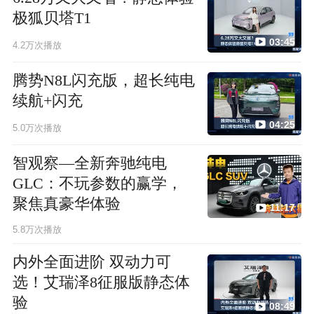
极狐贝塔T1
03:45
4.2万次播放
腾势N8L闪充版，超长纯电
续航+闪充
04:25
5.0万次播放
智观察—全新奔驰纯电
GLC：不玩参数的赢学，
聚焦真豪华体验
11:17
5.8万次播放
内外全面进阶 双动力可
选！艾瑞泽8征服版静态体
验
08:49