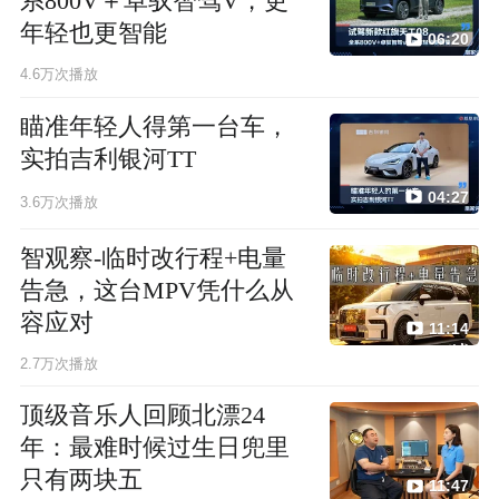
系800V＋卓驭智驾V，更
年轻也更智能
06:20
4.6万次播放
瞄准年轻人得第一台车，
实拍吉利银河TT
04:27
3.6万次播放
智观察-临时改行程+电量
告急，这台MPV凭什么从
容应对
11:14
2.7万次播放
顶级音乐人回顾北漂24
年：最难时候过生日兜里
只有两块五
11:47