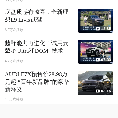
底盘质感有惊喜，全新理
想L9 Livis试驾
12:35
6.0万次播放
越野能力再进化！试用云
辇-P Ultra和DOM+技术
07:33
4.7万次播放
AUDI E7X预售价28.98万
元起 “百年新品牌”的豪华
新释义
03:15
4.5万次播放
智能舒适再升级，焕新极