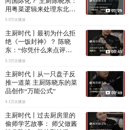
向国际化？ 主厨陈晓东：
用粤菜逻辑来处理东北食
01:29
材
5.0万次播放
主厨时代丨最初为什么拒
绝《一饭封神》？ 陈晓
东：“你凭什么来点评
00:45
我？”
5.3万次播放
主厨时代丨从一只盘子反
推一道菜 主厨陈晓东的菜
品创作“万能公式”
00:49
4.1万次播放
主厨时代丨过去厨房里的
偷师学艺故事： 师父做酱