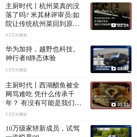
主厨时代丨杭州菜真的没
落了吗? 米其林评审员:如
院让传统杭州菜回到原本
01:14
的样子
4.2万次播放
华为加持，越野也科技。
神行者8静态体验
03:47
5.6万次播放
主厨时代丨西湖醋鱼被全
网骂难吃 凭什么传承千
年？ 有没有可能是我们没
01:03
找到它原来的高度
5.6万次播放
10万级家轿新成员，试驾