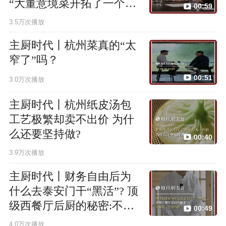
“大董意境菜开拓了一个先
00:59
河”
3.5万次播放
主厨时代丨杭州菜真的“太
窄了”吗？
00:51
3.0万次播放
主厨时代丨杭州纸皮汤包
工艺极繁却卖不出价 为什
么还要坚持做?
00:40
3.9万次播放
主厨时代丨财务自由后为
什么去泰安门干“黑活”? 顶
级西餐厅后厨的秘密:不挣
00:49
钱，全是情怀
4.0万次播放