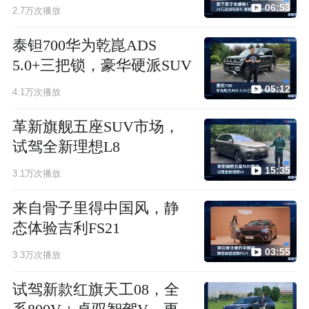
06:53
2.7万次播放
泰钽700华为乾崑ADS
5.0+三把锁，豪华硬派SUV
05:12
4.1万次播放
革新旗舰五座SUV市场，
试驾全新理想L8
15:35
3.1万次播放
来自骨子里得中国风，静
态体验吉利FS21
03:55
3.3万次播放
试驾新款红旗天工08，全