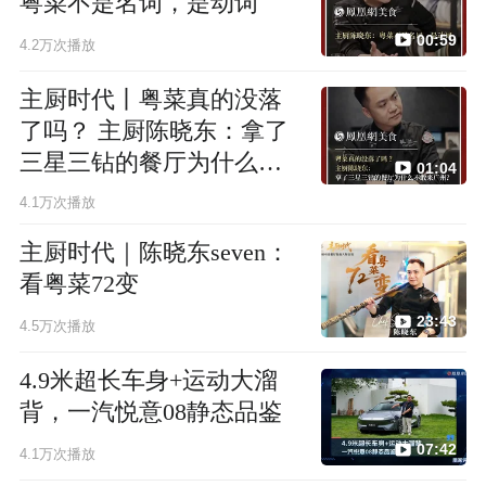
粤菜不是名词，是动词
00:59
4.2万次播放
主厨时代丨粤菜真的没落
了吗？ 主厨陈晓东：拿了
三星三钻的餐厅为什么不
01:04
敢来广州？
4.1万次播放
主厨时代｜陈晓东seven：
看粤菜72变
23:43
4.5万次播放
4.9米超长车身+运动大溜
背，一汽悦意08静态品鉴
07:42
4.1万次播放