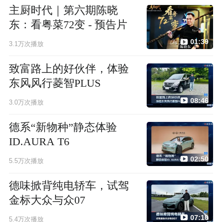
主厨时代｜第六期陈晓
东：看粤菜72变 - 预告片
01:39
3.1万次播放
致富路上的好伙伴，体验
东风风行菱智PLUS
08:46
3.0万次播放
德系“新物种”静态体验
ID.AURA T6
02:50
5.5万次播放
德味掀背纯电轿车，试驾
金标大众与众07
07:10
5.4万次播放