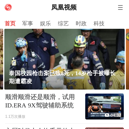
凤凰视频
资讯
娱乐
财经
卫视
军事
科技
体育
首页
军事
娱乐
综艺
时政
科技
小说
房产
汽车
视频
评测
时尚
历史
台湾
港澳
图片
直播
评论
公益
旅游
VIP
美食
健康
文化
国学
智库
社会
NBA
尚品
风财讯
有声
佛教文化
泰国校园枪击案已致8死，14岁枪手被曝长
期遭霸凌
顺滑顺滑还是顺滑，试用
ID.ERA 9X驾驶辅助系统
04:32
1.1万次播放