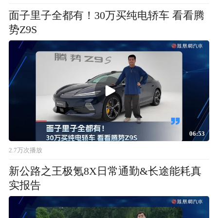
面子里子全都有！30万买纯电轿车 看看腾
势Z9S
06:53
2.7万次播放
新公路之王极氪8X日常通勤&长途能耗真
实报告