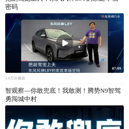
密码
07:09
1.9万次播放
智观察—你敢兜底！我敢测！腾势N9智驾
勇闯城中村