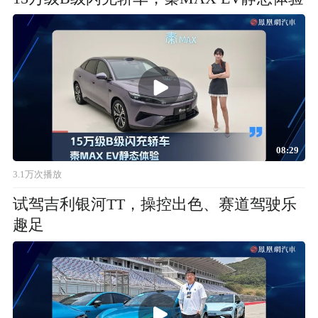
08:29
3.1万次播放
试驾吉利银河TT，操控出色、赛道驾驶乐
趣足