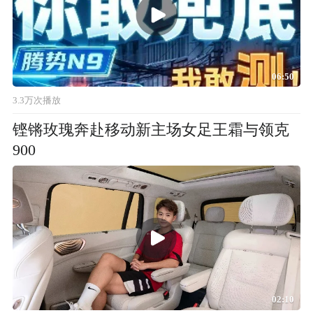
06:50
3.3万次播放
铿锵玫瑰奔赴移动新主场女足王霜与领克
900
02:10