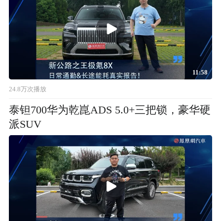
11:58
24.8万次播放
泰钽700华为乾崑ADS 5.0+三把锁，豪华硬
派SUV