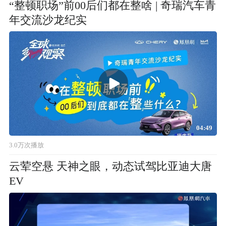
“整顿职场”前00后们都在整啥 | 奇瑞汽车青
年交流沙龙纪实
04:49
3.0万次播放
云荤空悬 天神之眼，动态试驾比亚迪大唐
EV