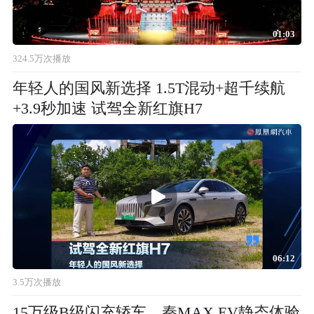
01:03
324.5万次播放
年轻人的国风新选择 1.5T混动+超千续航
+3.9秒加速 试驾全新红旗H7
06:12
3.5万次播放
15万级B级闪充轿车，秦MAX EV静态体验