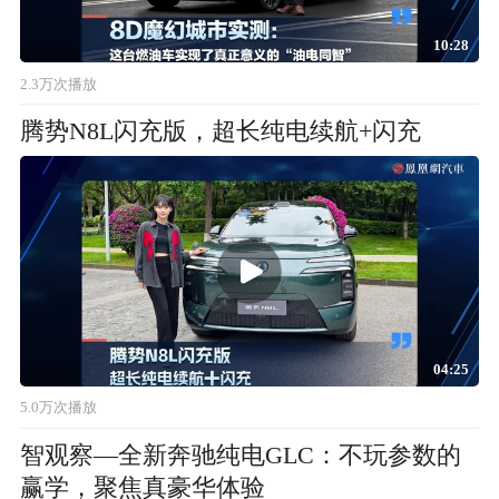
10:28
2.3万次播放
腾势N8L闪充版，超长纯电续航+闪充
04:25
5.0万次播放
智观察—全新奔驰纯电GLC：不玩参数的
赢学，聚焦真豪华体验