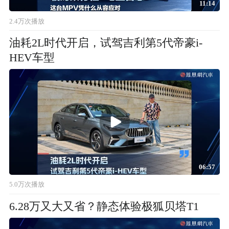
11:14
2.4万次播放
油耗2L时代开启，试驾吉利第5代帝豪i-
HEV车型
06:57
5.0万次播放
6.28万又大又省？静态体验极狐贝塔T1