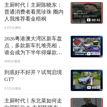
主厨时代丨主厨陈晓东：
普通消费者看黑珍珠 圈内
人我推荐看金梧桐
00:41
4.8万次播放
2026粤港澳大湾区新车盘
点，多款新车扎堆亮相，
谁会成为下半年得爆款车
05:01
型？
4845次播放
到底好不好开？试驾启境
GT7
03:11
5.5万次播放
主厨时代丨东北菜如何走