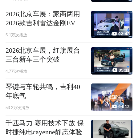
2026北京车展：家商两用
2026款吉利雷达金刚EV
02:43
5.1万次播放
2026北京车展，红旗展台
三台新车三个突破
05:11
4.7万次播放
琴键与车轮共鸣，吉利40
年底气
04:12
53.2万次播放
千匹马力 赛用技术下放 保
时捷纯电cayenne静态体验