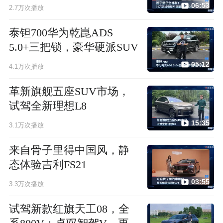
06:53
2.7万次播放
泰钽700华为乾崑ADS
5.0+三把锁，豪华硬派SUV
05:12
4.1万次播放
革新旗舰五座SUV市场，
试驾全新理想L8
15:35
3.1万次播放
来自骨子里得中国风，静
态体验吉利FS21
03:55
3.3万次播放
试驾新款红旗天工08，全