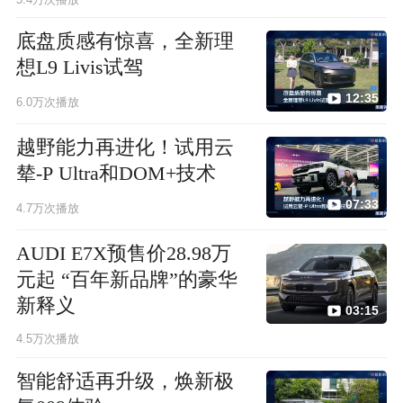
底盘质感有惊喜，全新理
想L9 Livis试驾
12:35
6.0万次播放
越野能力再进化！试用云
辇-P Ultra和DOM+技术
07:33
4.7万次播放
AUDI E7X预售价28.98万
元起 “百年新品牌”的豪华
新释义
03:15
4.5万次播放
智能舒适再升级，焕新极