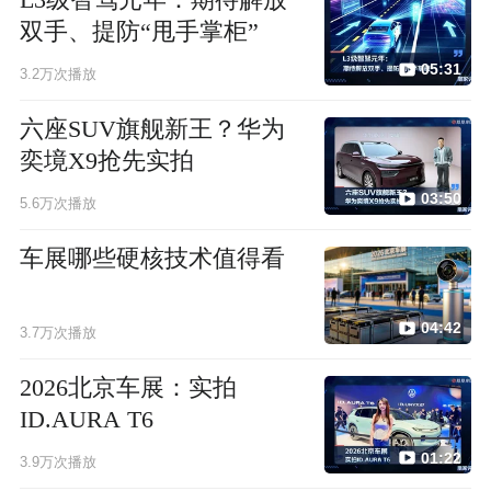
L3级智驾元年：期待解放
双手、提防“甩手掌柜”
05:31
3.2万次播放
六座SUV旗舰新王？华为
奕境X9抢先实拍
03:50
5.6万次播放
车展哪些硬核技术值得看
04:42
3.7万次播放
2026北京车展：实拍
ID.AURA T6
01:22
3.9万次播放