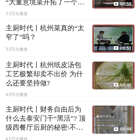
“大董意境菜开拓了一个先
00:59
河”
3.5万次播放
主厨时代丨杭州菜真的“太
窄了”吗？
00:51
3.0万次播放
主厨时代丨杭州纸皮汤包
工艺极繁却卖不出价 为什
么还要坚持做?
00:40
4.0万次播放
主厨时代丨财务自由后为
什么去泰安门干“黑活”? 顶
级西餐厅后厨的秘密:不挣
00:49
钱，全是情怀
4.0万次播放