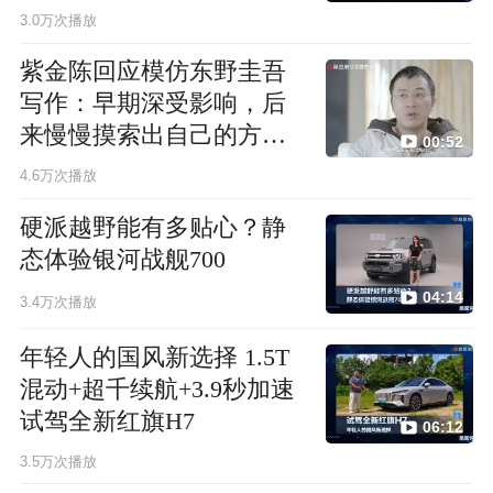
3.0万次播放
紫金陈回应模仿东野圭吾
写作：早期深受影响，后
来慢慢摸索出自己的方法
00:52
论
4.6万次播放
硬派越野能有多贴心？静
态体验银河战舰700
04:14
3.4万次播放
年轻人的国风新选择 1.5T
混动+超千续航+3.9秒加速
试驾全新红旗H7
06:12
3.5万次播放