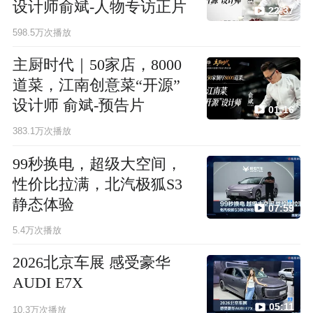
设计师俞斌-人物专访正片
22:37
598.5万次播放
主厨时代｜50家店，8000
道菜，江南创意菜“开源”
设计师 俞斌-预告片
01:16
383.1万次播放
99秒换电，超级大空间，
性价比拉满，北汽极狐S3
静态体验
07:59
5.4万次播放
2026北京车展 感受豪华
AUDI E7X
05:11
10.3万次播放