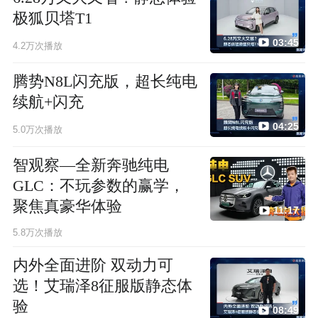
极狐贝塔T1
03:45
4.2万次播放
腾势N8L闪充版，超长纯电
续航+闪充
04:25
5.0万次播放
智观察—全新奔驰纯电
GLC：不玩参数的赢学，
聚焦真豪华体验
11:17
5.8万次播放
内外全面进阶 双动力可
选！艾瑞泽8征服版静态体
验
08:49