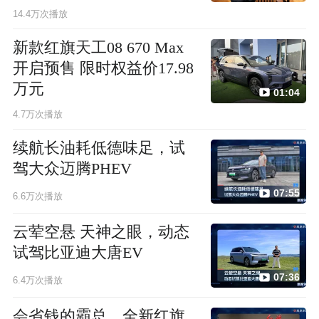
14.4万次播放
新款红旗天工08 670 Max
开启预售 限时权益价17.98
万元
01:04
4.7万次播放
续航长油耗低德味足，试
驾大众迈腾PHEV
07:55
6.6万次播放
云荤空悬 天神之眼，动态
试驾比亚迪大唐EV
07:36
6.4万次播放
会省钱的霸总，全新红旗