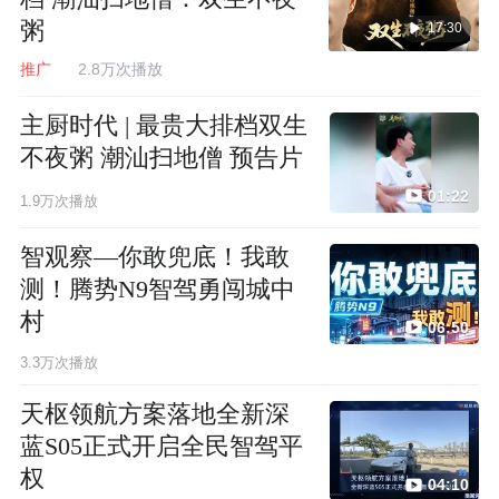
粥
17:30
推广
2.8万次播放
主厨时代 | 最贵大排档双生
不夜粥 潮汕扫地僧 预告片
01:22
1.9万次播放
智观察—你敢兜底！我敢
测！腾势N9智驾勇闯城中
村
06:50
3.3万次播放
天枢领航方案落地全新深
蓝S05正式开启全民智驾平
权
04:10