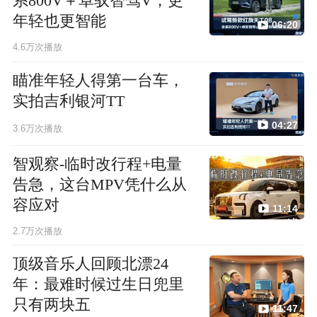
系800V＋卓驭智驾V，更
年轻也更智能
06:20
4.6万次播放
瞄准年轻人得第一台车，
实拍吉利银河TT
04:27
3.6万次播放
智观察-临时改行程+电量
告急，这台MPV凭什么从
容应对
11:14
2.7万次播放
顶级音乐人回顾北漂24
年：最难时候过生日兜里
只有两块五
11:47