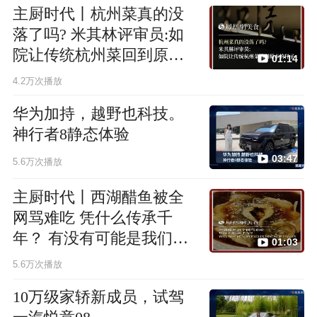
主厨时代丨杭州菜真的没
落了吗? 米其林评审员:如
院让传统杭州菜回到原本
01:14
的样子
4.2万次播放
华为加持，越野也科技。
神行者8静态体验
03:47
5.6万次播放
主厨时代丨西湖醋鱼被全
网骂难吃 凭什么传承千
年？ 有没有可能是我们没
01:03
找到它原来的高度
5.6万次播放
10万级家轿新成员，试驾