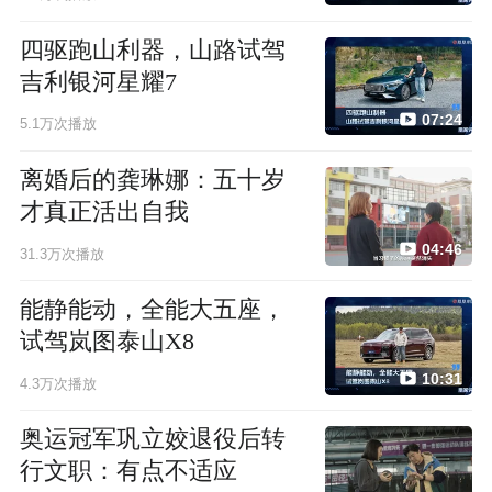
四驱跑山利器，山路试驾
吉利银河星耀7
07:24
5.1万次播放
离婚后的龚琳娜：五十岁
才真正活出自我
04:46
31.3万次播放
能静能动，全能大五座，
试驾岚图泰山X8
10:31
4.3万次播放
奥运冠军巩立姣退役后转
行文职：有点不适应