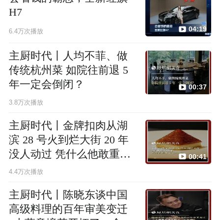
H7
04:19
6.4万次播放
主厨时代丨人均不菲、做
传统杭州菜 如院往前退 5
年一定会倒闭？
00:37
3.8万次播放
主厨时代丨金牌扣肉从湖
滨 28 号火到烂大街 20 年
没人动过 凭什么他敢重启
00:41
升级？
4.4万次播放
主厨时代丨陈晓东谈中国
高级料理的百年审美变迁