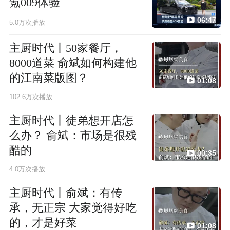
氪009体验
06:47
5.0万次播放
主厨时代丨50家餐厅，
8000道菜 俞斌如何构建他
的江南菜版图？
01:08
102.6万次播放
主厨时代丨徒弟想开店怎
么办？ 俞斌：市场是很残
酷的
00:35
4.0万次播放
主厨时代丨俞斌：有传
承，无正宗 大家觉得好吃
的，才是好菜
01:08