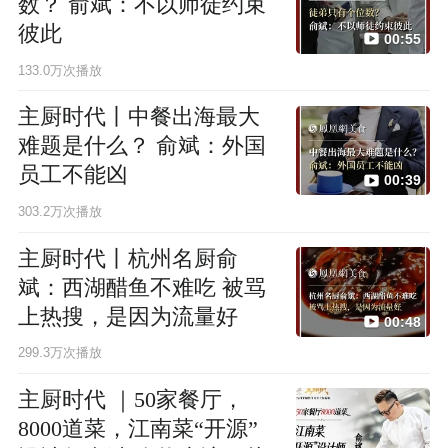
数？ 俞斌：不以师徒约束
彼此
00:55
133.0万次播放
主厨时代丨中餐出海最大
难题是什么？ 俞斌：外国
员工不能凶
00:39
303.2万次播放
主厨时代丨杭州名厨俞
斌：西湖醋鱼不难吃 被骂
上热搜，是因为流量好
00:48
299.3万次播放
主厨时代 ｜50家餐厅，
8000道菜，江南菜“开源”