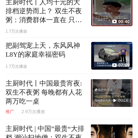
主厨时代丨人均千元的大
排档逆势而上？ 双生不夜
粥：消费群体一直在 只是
00:40
换了个地方
1.7万次播放
把副驾宠上天，东风风神
L8Y的家庭幸福密码
07:09
1.7万次播放
主厨时代丨中国最贵宵夜:
双生不夜粥 每晚都有人花
两万吃一桌
00:24
推广
2.9万次播放
主厨时代 | 中国”最贵“大排
档 潮汕扫地僧：双生不夜