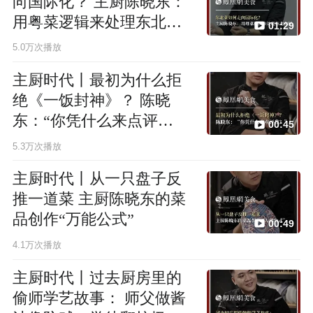
向国际化？ 主厨陈晓东：
用粤菜逻辑来处理东北食
01:29
材
5.0万次播放
主厨时代丨最初为什么拒
绝《一饭封神》？ 陈晓
东：“你凭什么来点评
00:45
我？”
5.3万次播放
主厨时代丨从一只盘子反
推一道菜 主厨陈晓东的菜
品创作“万能公式”
00:49
4.1万次播放
主厨时代丨过去厨房里的
偷师学艺故事： 师父做酱