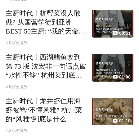
主厨时代丨杭帮菜没人敢
做? 从国营学徒到亚洲
BEST 50主厨: “我的天命所
00:51
向就是做菜”
4.0万次播放
主厨时代丨西湖醋鱼改到
第 73 版 沈宏非一句话点破
“水性不够” 杭州菜到底该
01:08
是什么味道?
4.5万次播放
主厨时代丨龙井虾仁用海
虾被骂“不懂风雅” 杭州菜
的“风雅”到底是什么
01:10
4.2万次播放