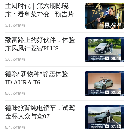
主厨时代｜第六期陈晓
东：看粤菜72变 - 预告片
01:39
3.1万次播放
致富路上的好伙伴，体验
东风风行菱智PLUS
08:46
3.0万次播放
德系“新物种”静态体验
ID.AURA T6
02:50
5.5万次播放
德味掀背纯电轿车，试驾
金标大众与众07
07:10
5.4万次播放