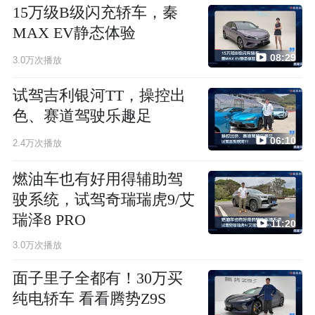
15万级B级闪充轿车，秦
MAX EV静态体验
08:29
3.0万次播放
试驾吉利银河TT，操控出
色、赛道驾驶乐趣足
06:10
2.4万次播放
燃油车也有好用得辅助驾
驶系统，试驾奇瑞瑞虎9/艾
瑞泽8 PRO
11:20
3.0万次播放
面子里子全都有！30万买
纯电轿车 看看腾势Z9S