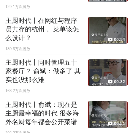
129.1万次播放
主厨时代丨在网红与程序
员共存的杭州， 菜单该怎
么设计？
00:54
189.6万次播放
主厨时代丨同时管理五十
家餐厅？ 俞斌：做多了 其
实也没那么难
00:32
163.2万次播放
主厨时代丨俞斌：现在是
主厨最幸福的时代 很多海
外名厨每年都会公开菜谱
00:51
292.2万次播放