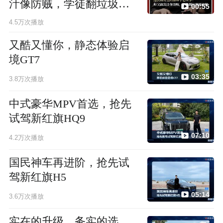
汁像防贼，学徒翻垃圾桶
00:55
破解
4.5万次播放
又酷又懂你，静态体验启
境GT7
03:35
3.8万次播放
中式豪华MPV首选，抢先
试驾新红旗HQ9
07:10
4.2万次播放
国民神车再进阶，抢先试
驾新红旗H5
05:14
3.6万次播放
实在的升级，务实的选