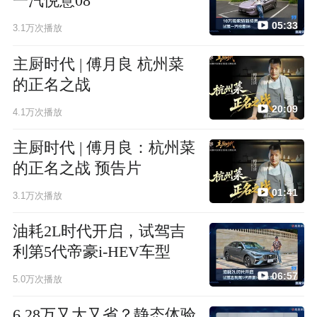
一汽悦意08
05:33
3.1万次播放
主厨时代 | 傅月良 杭州菜
的正名之战
20:09
4.1万次播放
主厨时代 | 傅月良：杭州菜
的正名之战 预告片
01:41
3.1万次播放
油耗2L时代开启，试驾吉
利第5代帝豪i-HEV车型
06:57
5.0万次播放
6.28万又大又省？静态体验