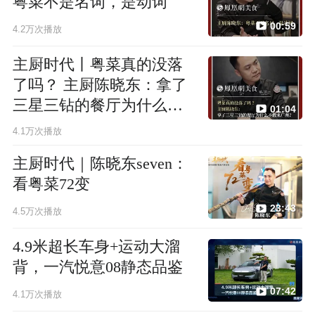
粤菜不是名词，是动词
00:59
4.2万次播放
主厨时代丨粤菜真的没落
了吗？ 主厨陈晓东：拿了
三星三钻的餐厅为什么不
01:04
敢来广州？
4.1万次播放
主厨时代｜陈晓东seven：
看粤菜72变
23:43
4.5万次播放
4.9米超长车身+运动大溜
背，一汽悦意08静态品鉴
07:42
4.1万次播放