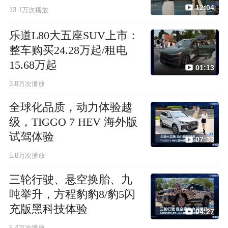
12:04
13.1万次播放
乐道L80大五座SUV上市：
整车购买24.28万起/租电
15.68万起
01:13
3.8万次播放
全球化品质，动力体验越
级，TIGGO 7 HEV 海外版
试驾体验
07:33
5.8万次播放
三轮行驶、悬空换胎、九
吨举升，方程豹豹8/豹5闪
充版黑科技体验
04:27
5.4万次播放