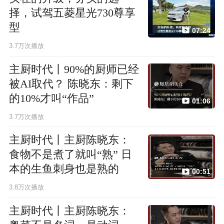
择，试驾五菱星光730尊享
型
07:24
3.7万次播放
主厨时代丨90%的厨师已经
被AI取代？ 陈晓东：剩下
的10%才叫“作品”
01:06
3.7万次播放
主厨时代丨主厨陈晓东：
食物不是煮了就叫“熟” 日
本的生鱼刺身也是熟的
00:51
3.8万次播放
主厨时代丨主厨陈晓东：