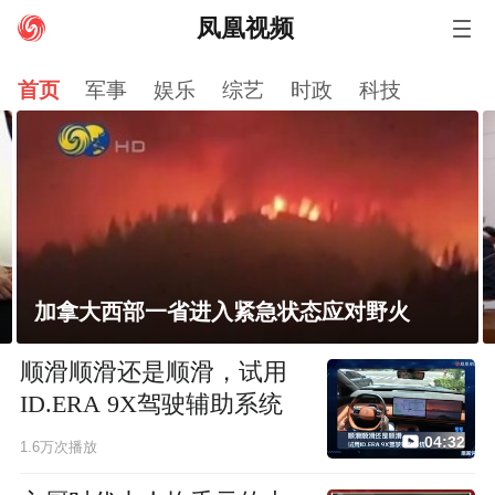
凤凰视频
资讯
娱乐
财经
卫视
军事
科技
体育
首页
军事
娱乐
综艺
时政
科技
小说
房产
汽车
视频
评测
时尚
历史
台湾
港澳
图片
直播
评论
公益
旅游
VIP
美食
健康
文化
国学
智库
社会
NBA
尚品
风财讯
有声
佛教文化
应对野火
韩国足协就“性招待”外国裁判丑
顺滑顺滑还是顺滑，试用
ID.ERA 9X驾驶辅助系统
04:32
1.6万次播放