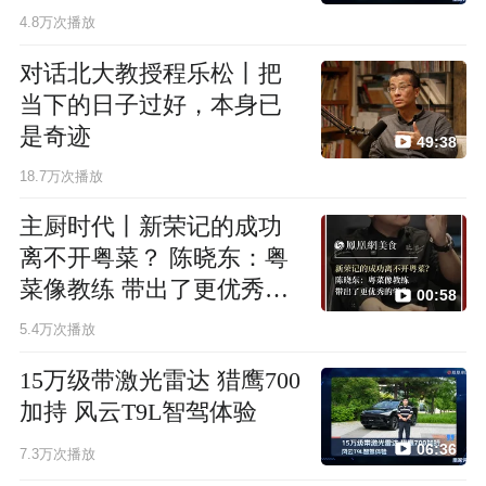
4.8万次播放
对话北大教授程乐松丨把
当下的日子过好，本身已
是奇迹
49:38
18.7万次播放
主厨时代丨新荣记的成功
离不开粤菜？ 陈晓东：粤
菜像教练 带出了更优秀的
00:58
学生
5.4万次播放
15万级带激光雷达 猎鹰700
加持 风云T9L智驾体验
06:36
7.3万次播放