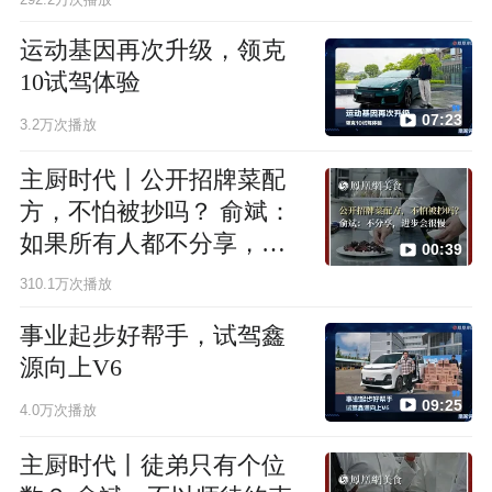
运动基因再次升级，领克
10试驾体验
07:23
3.2万次播放
主厨时代丨公开招牌菜配
方，不怕被抄吗？ 俞斌：
如果所有人都不分享，进
00:39
步会很慢
310.1万次播放
事业起步好帮手，试驾鑫
源向上V6
09:25
4.0万次播放
主厨时代丨徒弟只有个位