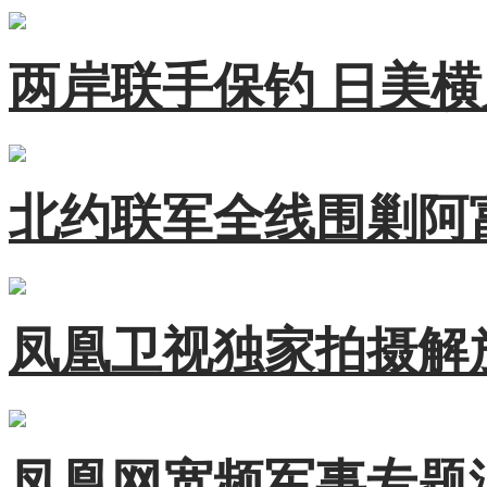
两岸联手保钓 日美
北约联军全线围剿阿
凤凰卫视独家拍摄解
凤凰网宽频军事专题