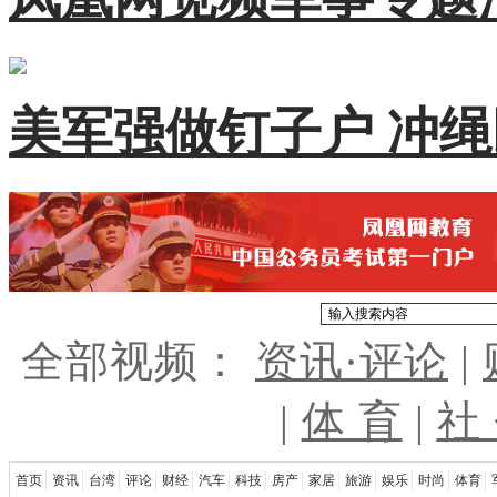
美军强做钉子户 冲
全部视频：
资讯·评论
|
|
体 育
|
社
首页
资讯
台湾
评论
财经
汽车
科技
房产
家居
旅游
娱乐
时尚
体育