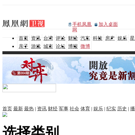
手机凤凰
加入桌面
网
首页
资讯
台湾
评论
财经
汽车
科技
房产
娱乐
星
亲子
游戏
城市
论坛
博报
微博
首页
最新
最热
|
资讯
财经
军事
社会
体育
|
娱乐
|
纪实
历史
|
播
选择类别