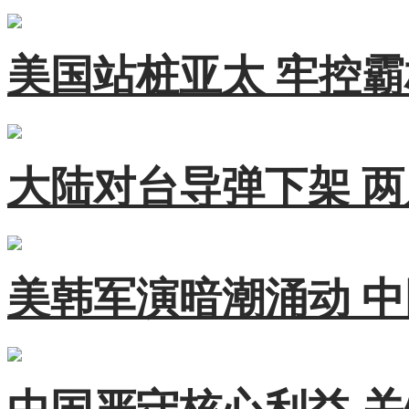
美国站桩亚太 牢控
大陆对台导弹下架 
美韩军演暗潮涌动 