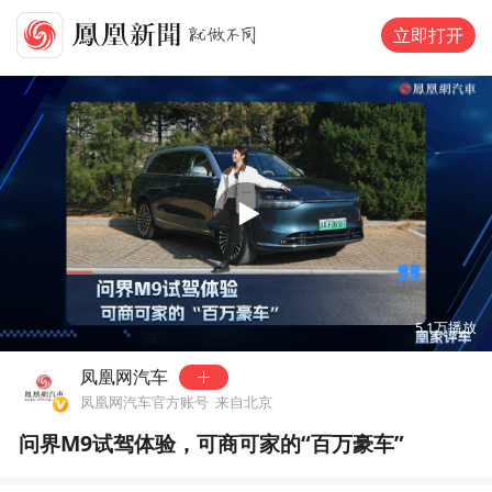
立即打开
00:00
05:22
5.1万
播放
凤凰网汽车
凤凰网汽车官方账号
来自北京
问界M9试驾体验，可商可家的“百万豪车”