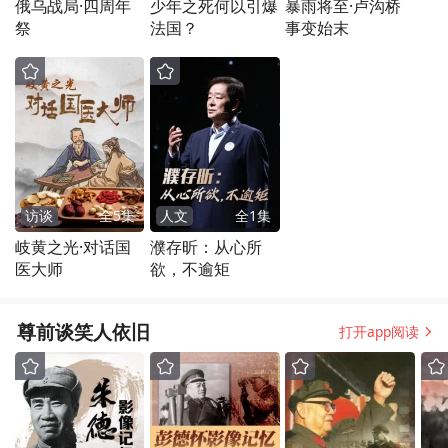
俄乌战局·四周年
少年之死何以引爆
暴雨将至·卢沟桥
祭
法国？
事变始末
访谈
全
5
集
人文
全
1
集
岐黄之光·对话国
濮存昕：从心所
医大师
欲，不逾矩
尊前谈笑人依旧
打开app阅读