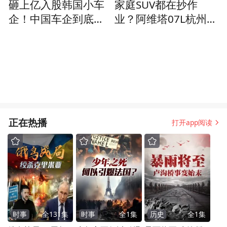
砸上亿入股韩国小车
家庭SUV都在抄作
企！中国车企到底在
业？阿维塔07L杭州上
算计什么？
市，“家和我”能都要
吗？
正在热播
打开app阅读
时事
全
131
集
时事
全
1
集
历史
全
1
集