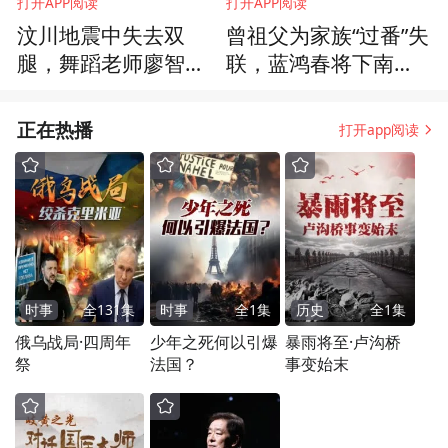
打开APP阅读
打开APP阅读
汶川地震中失去双
曾祖父为家族“过番”失
腿，舞蹈老师廖智：
联，蓝鸿春将下南洋
我经历过死亡，现在
的离散与守望融入光
要为生者而活
影
正在热播
打开app阅读
时事
全
131
集
时事
全
1
集
历史
全
1
集
俄乌战局·四周年
少年之死何以引爆
暴雨将至·卢沟桥
祭
法国？
事变始末