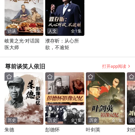
访谈
全
5
集
人文
全
1
集
岐黄之光·对话国
濮存昕：从心所
医大师
欲，不逾矩
尊前谈笑人依旧
打开app阅读
历史
全
1
集
历史
全
1
集
历史
全
1
集
历
朱德
彭德怀
叶剑英
刘