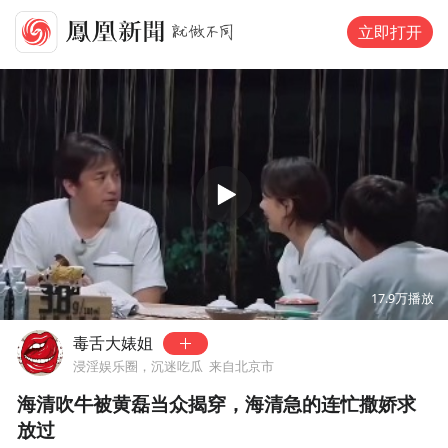
立即打开
00:00
00:12
17.9万
播放
毒舌大婊姐
浸淫娱乐圈，沉迷吃瓜
来自北京市
海清吹牛被黄磊当众揭穿，海清急的连忙撒娇求
放过