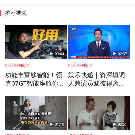
推荐视频
03:44
02:37
打开APP阅读
打开APP阅读
功能丰富够智能！领
娱乐快递｜资深填词
克07GT智能座舱你觉
人兼演员黎彼得离世
得打几分？
享年76岁
01:10
03:51