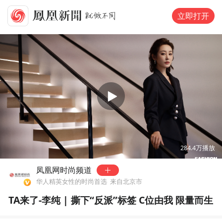
立即打开
00:00
05:00
284.4万
播放
凤凰网时尚频道
华人精英女性的时尚首选
来自北京市
TA来了-李纯 | 撕下“反派”标签 C位由我 限量而生