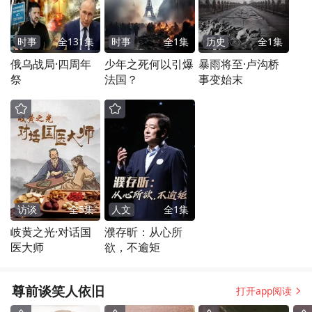
时事
全
131
集
时事
全
1
集
历史
全
1
集
俄乌战局·四周年
少年之死何以引爆
暴雨将至·卢沟桥
祭
法国？
事变始末
访谈
全
5
集
人文
全
1
集
岐黄之光·对话国
濮存昕：从心所
医大师
欲，不逾矩
尊前谈笑人依旧
打开app阅读