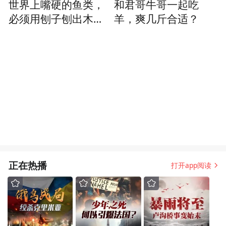
世界上嘴硬的鱼类，
和君哥牛哥一起吃
必须用刨子刨出木鱼
羊，爽几斤合适？
花才可以食用
正在热播
打开app阅读