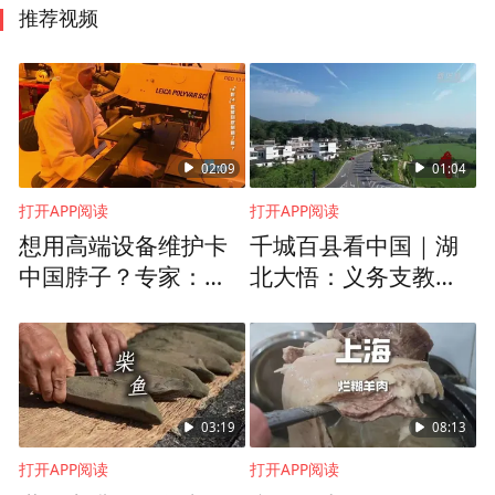
推荐视频
02:09
01:04
打开APP阅读
打开APP阅读
想用高端设备维护卡
千城百县看中国｜湖
中国脖子？专家：这
北大悟：义务支教续
件事恰恰暴露了德国
写鄂疆情缘
的深层焦虑
03:19
08:13
打开APP阅读
打开APP阅读