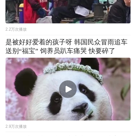
2.2万次播放
是被好好爱着的孩子呀 韩国民众冒雨追车
送别“福宝” 饲养员趴车痛哭 快要碎了
2.9万次播放