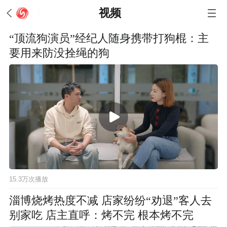
视频
“顶流狗演员”经纪人随身携带打狗棍：主
要用来防没拴绳的狗
15.3万次播放
淄博烧烤热度不减 店家纷纷“劝退”客人去
别家吃 店主直呼：烤不完 根本烤不完