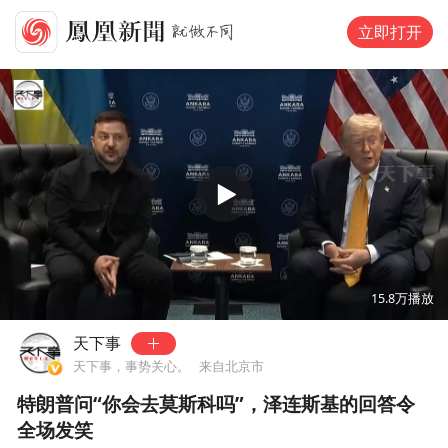
立即打开
00:00
00:10
15.8万
播放
天下事
天下事，事势关心。
来自北京市
特朗普问“你会去莫斯科吗”，泽连斯基的回答令
全场发笑