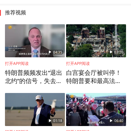
推荐视频
04:35
03:20
打开APP阅读
打开APP阅读
特朗普频频发出“退出
白宫宴会厅被叫停！
北约”的信号，失去美
特朗普要和最高法
国的欧洲，能否自
院“抢时间”
保？
01:18
06:40