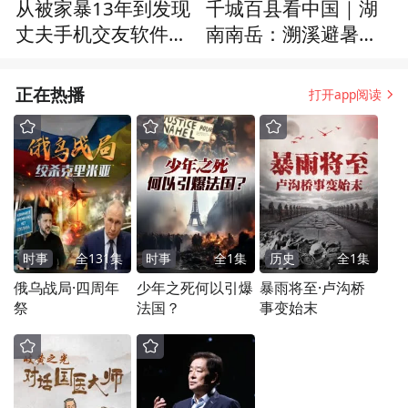
从被家暴13年到发现
千城百县看中国｜湖
丈夫手机交友软件上
南南岳：溯溪避暑带
的40多个“女友”
动夏日经济
正在热播
打开app阅读
时事
全
131
集
时事
全
1
集
历史
全
1
集
俄乌战局·四周年
少年之死何以引爆
暴雨将至·卢沟桥
祭
法国？
事变始末