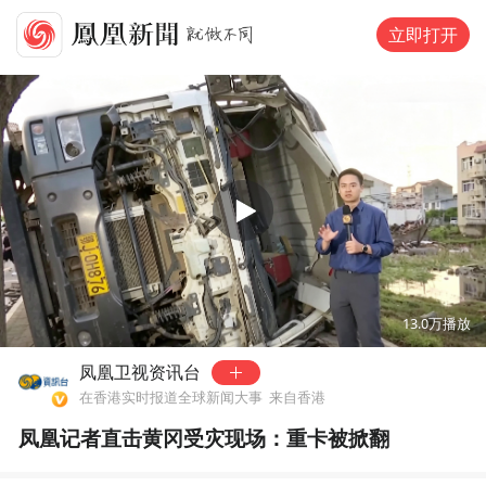
立即打开
00:00
01:57
13.0万
播放
凤凰卫视资讯台
在香港实时报道全球新闻大事
来自香港
凤凰记者直击黄冈受灾现场：重卡被掀翻