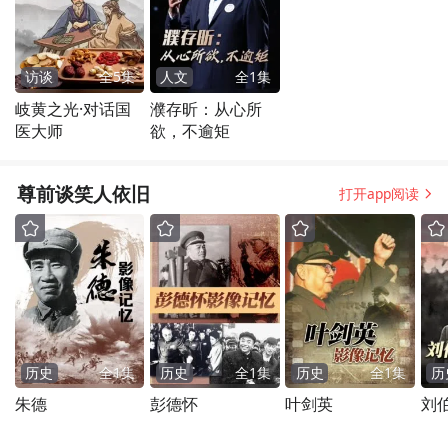
访谈
全
5
集
人文
全
1
集
岐黄之光·对话国
濮存昕：从心所
医大师
欲，不逾矩
尊前谈笑人依旧
打开app阅读
历史
全
1
集
历史
全
1
集
历史
全
1
集
历
朱德
彭德怀
叶剑英
刘