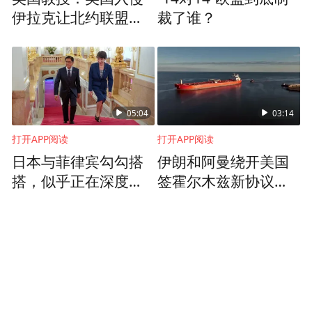
伊拉克让北约联盟关
裁了谁？
系紧张，对伊战争又
加深了裂痕
05:04
03:14
打开APP阅读
打开APP阅读
日本与菲律宾勾勾搭
伊朗和阿曼绕开美国
搭，似乎正在深度捆
签霍尔木兹新协议，
绑，他们分别在图谋
美国尴尬了
什么？