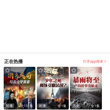
正在热播
打开app阅读
时事
全
131
集
时事
全
1
集
历史
全
1
集