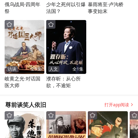
俄乌战局·四周年
少年之死何以引爆
暴雨将至·卢沟桥
祭
法国？
事变始末
访谈
全
5
集
人文
全
1
集
岐黄之光·对话国
濮存昕：从心所
医大师
欲，不逾矩
尊前谈笑人依旧
打开app阅读