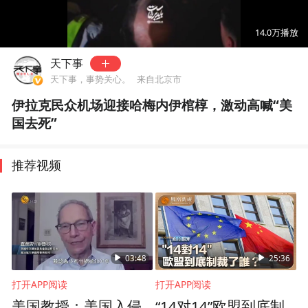
00:00
00:58
14.0万
播放
天下事
天下事，事势关心。
来自北京市
伊拉克民众机场迎接哈梅内伊棺椁，激动高喊“美
国去死”
推荐视频
03:48
25:36
打开APP阅读
打开APP阅读
美国教授：美国入侵
“14对14”欧盟到底制