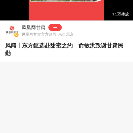
00:00
01:06
1.5万
播放
凤凰网甘肃
凤凰网甘肃官方账号
来自北京
风闻丨东方甄选赴甜蜜之约 俞敏洪致谢甘肃民
勤