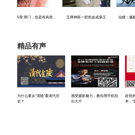
青云直上：创宏图霸业，成人生赢家
最强仙医：一身布艺却无人不识
婿中狂龙:三年上门女婿后的爆发
精品有声
为什么要从“清陵”看清代历
感受摄影魅力，教你用手机拍
处世的
史？
出大片
本，“