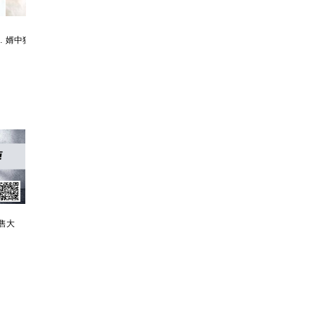
霸婿：家有这样的女婿是福是祸？
利欲升迁记：人生就是利欲场，利为媒，欲为介
售大