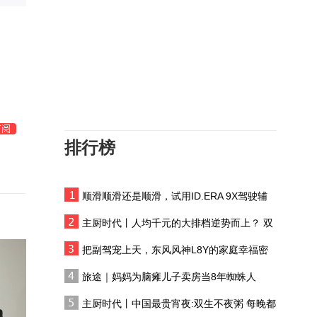
山河有韵大地成诗 奔赴
之处皆是风景
琥珀圆眼自带软萌滤镜
鬼鸮捕鼠护祁连
波兰最长河流录得历来最
低水位
排行榜
在敦煌，我遇见了“时间的
手艺人”
顺滑顺滑还是顺滑，试用ID.ERA 9X驾驶辅
民乐再添生物多样性“名
助系统
片” 红外相机成功拍摄国
主厨时代丨人均千元的大排档逆势而上？ 双
家一级保护动物雪豹
生不夜粥：消费群体一直在 只是换了个地方
如果文物会说话丨我是南
把副驾宠上天，东风风神L8Y的家庭幸福密
佐，黄土高原的文明灯塔
码
旅途｜妈妈为脑瘫儿子卖房当8年蜘蛛人
【甘快看】祁连灵根 甘
主厨时代丨中国最贵宵夜:双生不夜粥 每晚都
肃民乐板蓝根