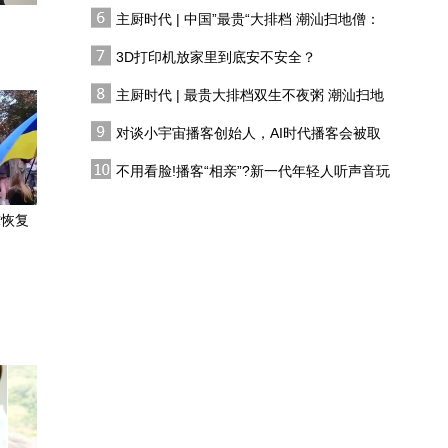
有人花两万吃一桌
主厨时代 | 中国”最贵“大排档 潮汕扫地僧：
专家：欧盟对中方的制
双生不夜粥
裁，恰恰是搬起石头砸自
3D打印机放家里到底安不安全？
己的脚
主厨时代 | 最贵大排档双生不夜粥 潮汕扫地
揭秘南海U型线的前世今
僧 预告片
生
对谈小宇宙播客创始人，AI时代播客会被取
代吗?
【甘快看】甘肃武威：冰
不用看脸!播客“相亲”?新一代年轻人听声音玩
沟河四季美如画
恋综
求恢复
银韵簪花 三代薪火