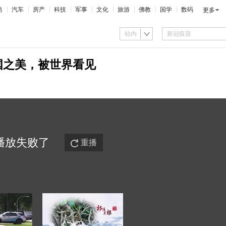
尚
汽车
房产
科技
军事
文化
旅游
佛教
国学
数码
更多
站内
国之美，被世界看见
播放
失败
了
重播