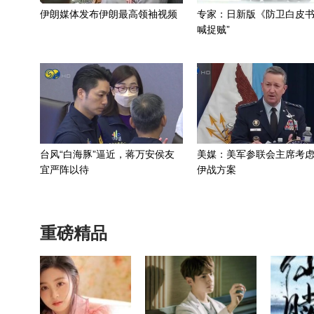
伊朗媒体发布伊朗最高领袖视频
专家：日新版《防卫白皮书
喊捉贼”
台风“白海豚”逼近，蒋万安侯友
美媒：美军参联会主席考
宜严阵以待
伊战方案
重磅精品