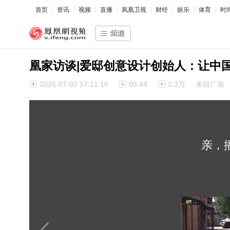
首页
资讯
视频
直播
凤凰卫视
财经
娱乐
体育
时
凰家访谈|爱邸创意设计创始人：让中
2026-07-02 17:11:16
05:44
2.3万
来自广东
亲，