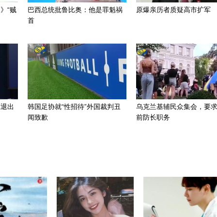
》“贼
巴西总统批鲁比奥：他是罪魁祸
原爆亲历者质疑高市扩军
首
虑退出
韩国足协就“性招待”外国裁判丑
乌克兰基辅民众集会，要
闻致歉
前防长职务