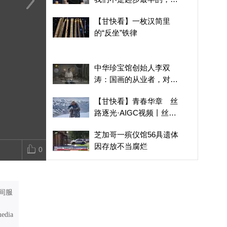
优势是没有走弯路
在敦煌，我遇见了“时间
琥珀圆眼自带软萌滤镜
【甘快看】一
【甘快看】一枚汉简里
的手艺人”
鬼鸮捕鼠护祁连
的“反坐”铁律
的“反坐”铁律
中华珍宝馆创始人李双
涛：国画的从业者，对这
个世界的变化缺少认识
【甘快看】青春华章 丝
路逐光·AIGC视频丨丝路
上的追光者
芝加哥一殡仪馆56具遗体
因存放不当腐烂
0
特朗普重启罢免美联储理
事库克程序
间服
中国国防部警告菲律宾：
坚决反制闹海挑衅图谋
media