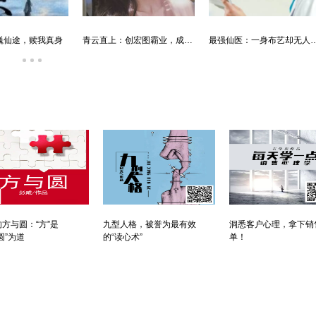
男人四十：家有娇妻
唐朝败家子:他深知繁荣背后的危机
方与圆：“方”是
九型人格，被誉为最有效
洞悉客户心理，拿下销
圆”为道
的“读心术”
单！