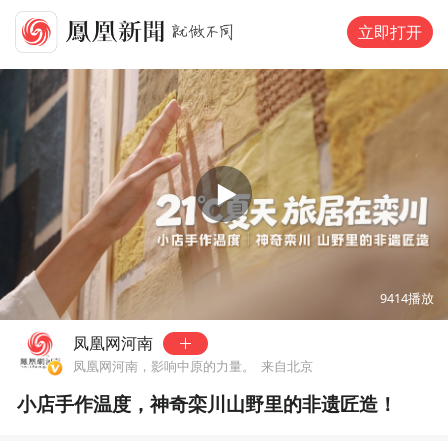
立即打开
00:00
03:28
9414
播放
凤凰网河南
凤凰网河南，影响中原的力量。
来自北京
小店手作温度，神奇栾川山野里的非遗匠造！