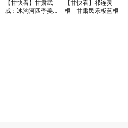
【甘快看】甘肃武
【甘快看】祁连灵
威：冰沟河四季美如
根 甘肃民乐板蓝根
画