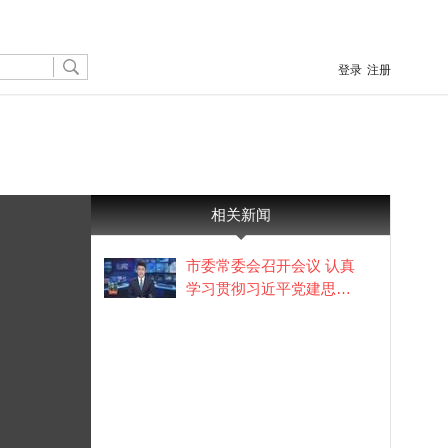
登录
注册
相关新闻
市委常委会召开会议 认真
学习贯彻习近平党建思想
传达全国党建工作座谈会
精神