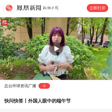
立即打开
00:00
02:24
2.4万
播放
总台环球资讯广播
快问快答丨外国人眼中的端午节