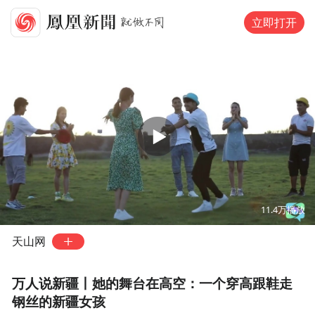
立即打开
00:00
04:04
11.4万
播放
天山网
万人说新疆丨她的舞台在高空：一个穿高跟鞋走
钢丝的新疆女孩