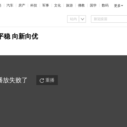
尚
汽车
房产
科技
军事
文化
旅游
佛教
国学
数码
更多
站内
平稳 向新向优
播放
失败
了
重播