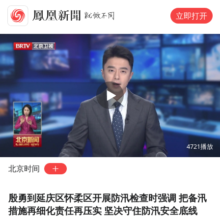
立即打开
00:00
02:47
4721
播放
北京时间
殷勇到延庆区怀柔区开展防汛检查时强调 把备汛
措施再细化责任再压实 坚决守住防汛安全底线