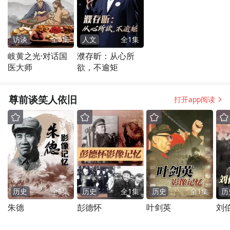
访谈
全
5
集
人文
全
1
集
岐黄之光·对话国
濮存昕：从心所
医大师
欲，不逾矩
尊前谈笑人依旧
打开app阅读
历史
全
1
集
历史
全
1
集
历史
全
1
集
历
朱德
彭德怀
叶剑英
刘