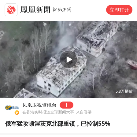
立即打开
00:00
02:02
5.8万
播放
凤凰卫视资讯台
在香港实时报道全球新闻大事
来自香港
俄军猛攻顿涅茨克北部重镇，已控制55%