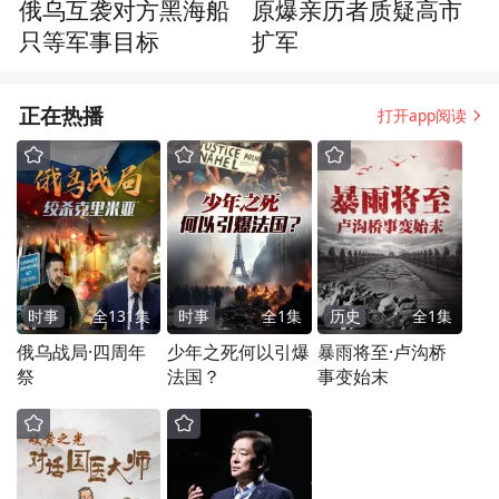
俄乌互袭对方黑海船
原爆亲历者质疑高市
只等军事目标
扩军
正在热播
打开app阅读
时事
全
131
集
时事
全
1
集
历史
全
1
集
俄乌战局·四周年
少年之死何以引爆
暴雨将至·卢沟桥
祭
法国？
事变始末