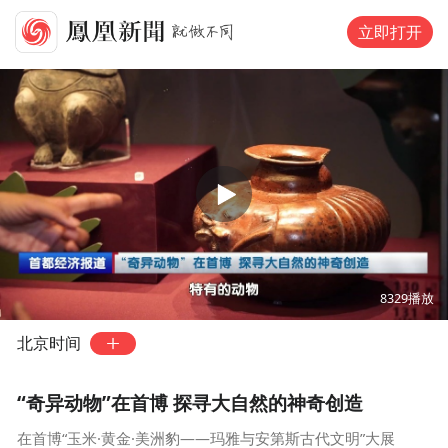
立即打开
00:00
02:17
8329
播放
北京时间
“奇异动物”在首博 探寻大自然的神奇创造
在首博“玉米·黄金·美洲豹——玛雅与安第斯古代文明”大展