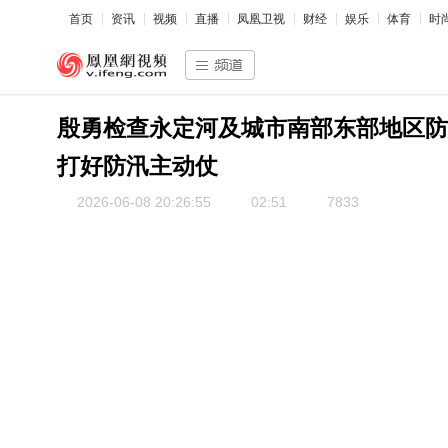
首页
资讯
视频
直播
凤凰卫视
财经
娱乐
体育
时
殷勇检查永定河及城市南部东部地区防
打好防汛主动仗
2026-06-08 20:26:55
02:51
7833