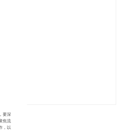
，要深
聚焦流
作，以