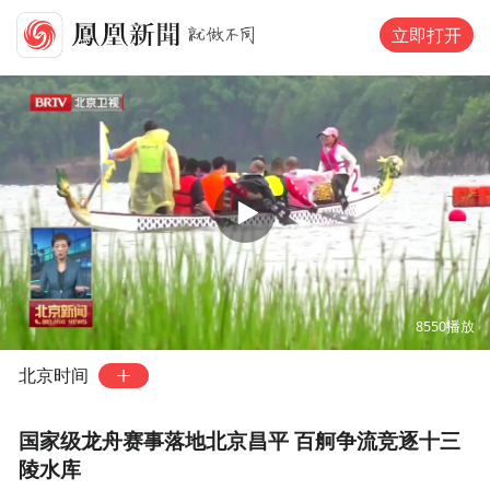
立即打开
00:00
00:34
8550
播放
北京时间
国家级龙舟赛事落地北京昌平 百舸争流竞逐十三
陵水库