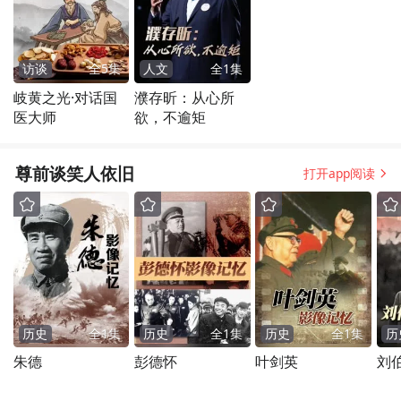
访谈
全
5
集
人文
全
1
集
岐黄之光·对话国
濮存昕：从心所
医大师
欲，不逾矩
尊前谈笑人依旧
打开app阅读
历史
全
1
集
历史
全
1
集
历史
全
1
集
历
朱德
彭德怀
叶剑英
刘