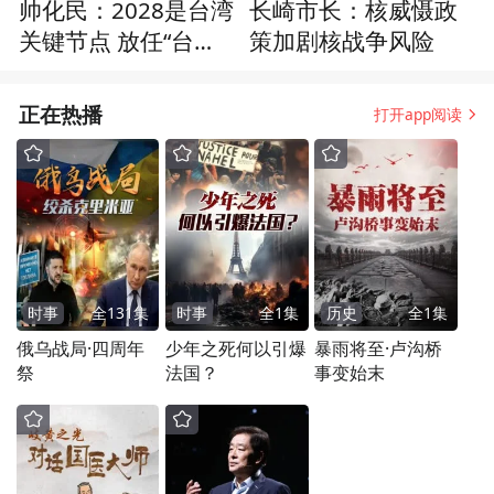
帅化民：2028是台湾
长崎市长：核威慑政
关键节点 放任“台
策加剧核战争风险
独”挑衅将带来严峻风
险
正在热播
打开app阅读
时事
全
131
集
时事
全
1
集
历史
全
1
集
俄乌战局·四周年
少年之死何以引爆
暴雨将至·卢沟桥
祭
法国？
事变始末