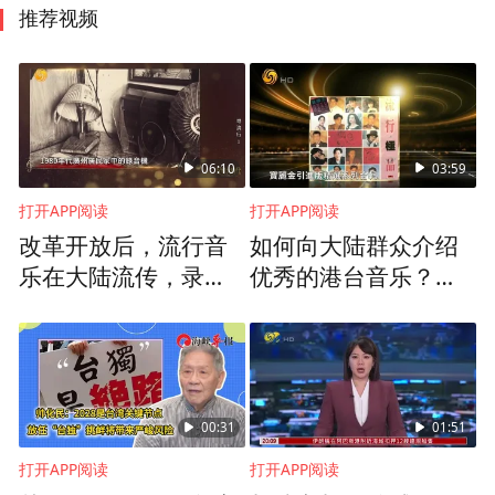
推荐视频
06:10
03:59
打开APP阅读
打开APP阅读
改革开放后，流行音
如何向大陆群众介绍
乐在大陆流传，录音
优秀的港台音乐？黄
机进入千家万户
美娟超前提出“引进
版”概念
00:31
01:51
打开APP阅读
打开APP阅读