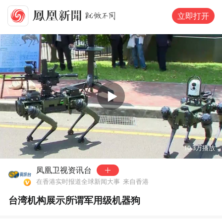
立即打开
00:00
01:27
10.3万
播放
凤凰卫视资讯台
在香港实时报道全球新闻大事
来自香港
台湾机构展示所谓军用级机器狗