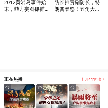
2012黄岩岛事件始
防长推责副防长，特
末，菲方妄图抓捕我
朗普暴怒！五角大楼
国渔民，引发中菲海
内讧暴露美国军工致
上对峙
命短板
正在热播
打开app阅读