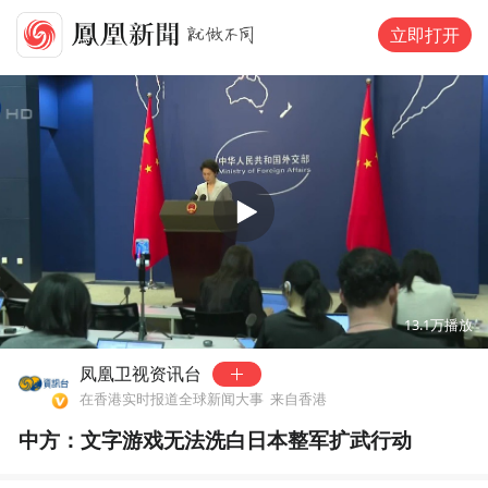
立即打开
00:00
00:45
13.1万
播放
凤凰卫视资讯台
在香港实时报道全球新闻大事
来自香港
中方：文字游戏无法洗白日本整军扩武行动