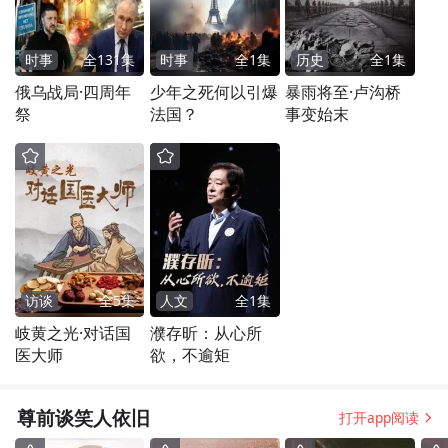
时事
全
131
集
时事
全
1
集
历史
全
1
集
俄乌战局·四周年
少年之死何以引爆
暴雨将至·卢沟桥
祭
法国？
事变始末
访谈
全
5
集
人文
全
1
集
岐黄之光·对话国
濮存昕：从心所
医大师
欲，不逾矩
尊前谈笑人依旧
打开app阅读