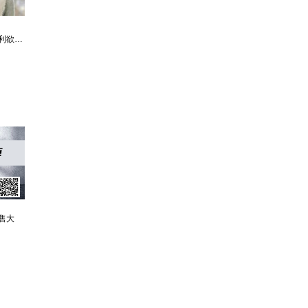
利欲升迁记：人生就是利欲场，利为媒，欲为介
傲世神荒：我若为邪，天下独尊
残阳帝国：如果核潜艇穿越了会发生什么？
售大