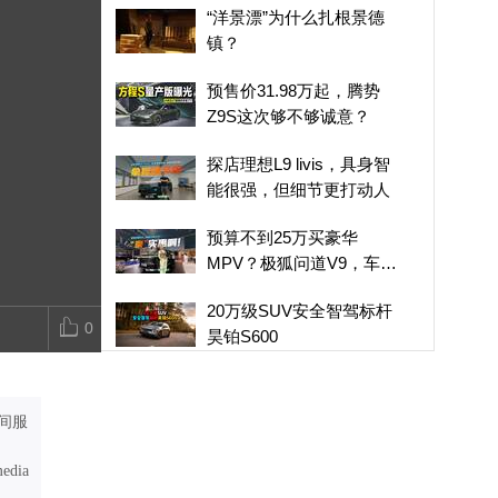
“洋景漂”为什么扎根景德
搭载乾崑智驾ADS5，阿
20万级SUV安全智驾标
镇？
揽四方风光 
维塔07L到底怎么样？
杆昊铂S600
人生 长城H1
预售价31.98万起，腾势
限时权益价21
Z9S这次够不够诚意？
探店理想L9 livis，具身智
能很强，但细节更打动人
预算不到25万买豪华
MPV？极狐问道V9，车长
5.3米，配冰箱彩电沙发
20万级SUV安全智驾标杆
0
昊铂S600
十年再进阶，FSD悬架
+超长续航增程，试驾吉
间服
利博越REV
方盒子新物种，长城H10
media
主打大家庭新体验