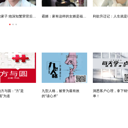
唐朝败家子:他深知繁荣背后的危机
霸婿：家有这样的女婿是福是祸？
方与圆：“方”是
九型人格，被誉为最有效
洞悉客户心理，拿下销
圆”为道
的“读心术”
单！