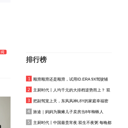
搭载乾崑智驾ADS5，阿
维塔07L到底怎么样？
海豹05DM-i最低7万，但
哪个配置最值得买呢？
快也安全，沃尔沃ES90才
是真正的驾驶者之车
排行榜
黄河壶口瀑布金瀑奔涌
顺滑顺滑还是顺滑，试用ID.ERA 9X驾驶辅
麦弗逊前悬拉胯？雨天体
助系统
主厨时代丨人均千元的大排档逆势而上？ 双
验沃尔沃XC70，绕桩有侧
生不夜粥：消费群体一直在 只是换了个地方
倾但稳，主打舒适
把副驾宠上天，东风风神L8Y的家庭幸福密
探店乐道L90，大三排
码
SUV的空间王者
旅途｜妈妈为脑瘫儿子卖房当8年蜘蛛人
试驾斯巴鲁傲虎荒野版！
主厨时代丨中国最贵宵夜:双生不夜粥 每晚都