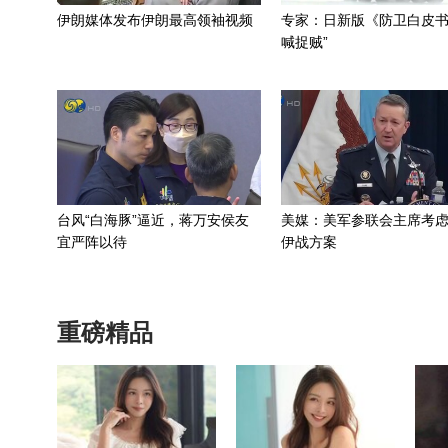
伊朗媒体发布伊朗最高领袖视频
专家：日新版《防卫白皮书
喊捉贼”
台风“白海豚”逼近，蒋万安侯友
美媒：美军参联会主席考
宜严阵以待
伊战方案
重磅精品