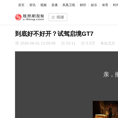
首页
资讯
视频
直播
凤凰卫视
财经
娱乐
体育
时
到底好不好开？试驾启境GT7
2026-06-01 13:09:08
03:11
5.5万
来自北京
亲，