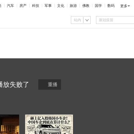
尚
汽车
房产
科技
军事
文化
旅游
佛教
国学
数码
更多
站内
播放
失败
了
重播