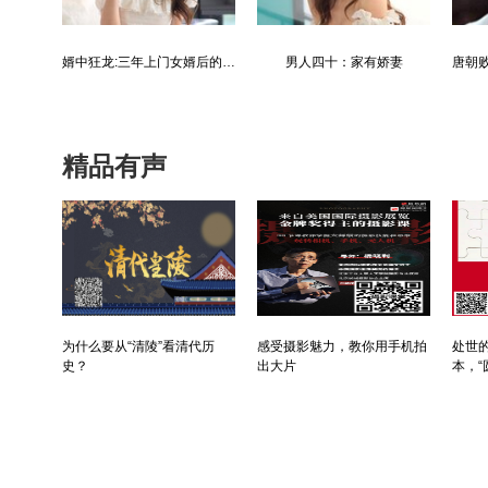
最强仙医：一身布艺却无人不识
婿中狂龙:三年上门女婿后的爆发
男人四十：家有娇妻
精品有声
为什么要从“清陵”看清代历
感受摄影魅力，教你用手机拍
处世的
史？
出大片
本，“