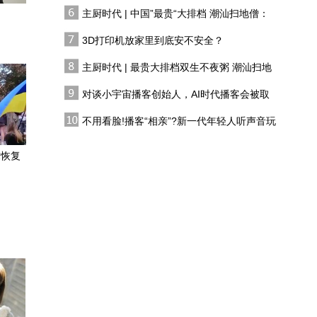
一台能越野的驾驶者之车
有人花两万吃一桌
主厨时代 | 中国”最贵“大排档 潮汕扫地僧：
双生不夜粥
细节提升，专治挑剔？体
3D打印机放家里到底安不安全？
验第二代腾势D9的空间变
化，惊喜不少
主厨时代 | 最贵大排档双生不夜粥 潮汕扫地
砸上亿入股韩国小车企！
僧 预告片
中国车企到底在算计什
对谈小宇宙播客创始人，AI时代播客会被取
代吗?
么？
不用看脸!播客“相亲”?新一代年轻人听声音玩
放下“商务身段”，这台新
恋综
款GL8陆尚究竟为家用备
求恢复
了多少惊喜？