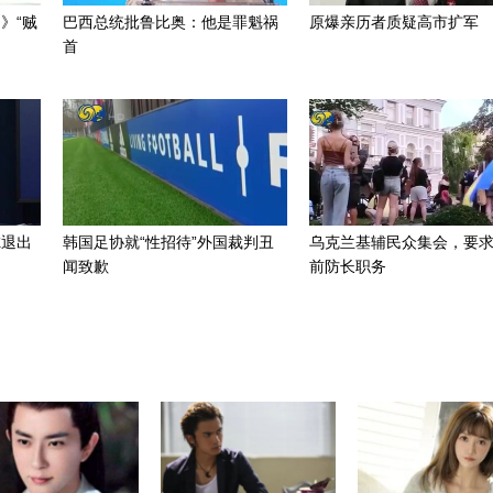
》“贼
巴西总统批鲁比奥：他是罪魁祸
原爆亲历者质疑高市扩军
首
虑退出
韩国足协就“性招待”外国裁判丑
乌克兰基辅民众集会，要
闻致歉
前防长职务