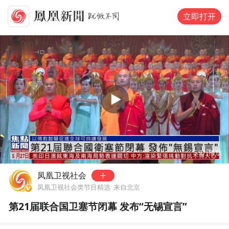
立即打开
00:00
01:20
5.9万
播放
凤凰卫视社会
凤凰卫视社会类节目精选
来自北京
第21届联合国卫塞节闭幕 发布“无锡宣言”