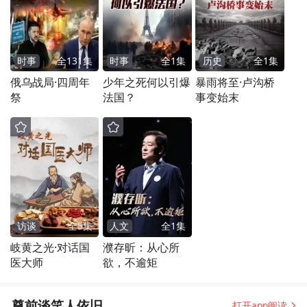
时事
全
131
集
时事
全
1
集
历史
全
1
集
俄乌战局·四周年
少年之死何以引爆
暴雨将至·卢沟桥
祭
法国？
事变始末
访谈
全
5
集
人文
全
1
集
岐黄之光·对话国
濮存昕：从心所
医大师
欲，不逾矩
尊前谈笑人依旧
打开app阅读