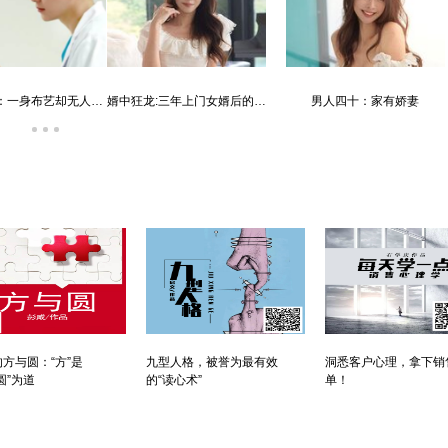
唐朝败家子:他深知繁荣背后的危机
霸婿：家有这样的女婿是福是祸？
方与圆：“方”是
九型人格，被誉为最有效
洞悉客户心理，拿下销
圆”为道
的“读心术”
单！