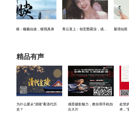
最强仙医：一身布艺却无人不识
婿中狂龙:三年上门女婿后的爆发
男人四十：家有娇妻
精品有声
为什么要从“清陵”看清代历
感受摄影魅力，教你用手机拍
处世的
史？
出大片
本，“