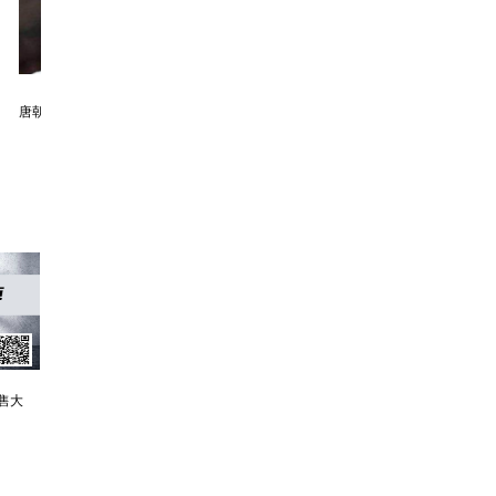
利欲升迁记：人生就是利欲场，利为媒，欲为介
傲世神荒：我若为邪，天下独尊
残阳帝国：如果核潜艇穿越了会发生什么？
售大