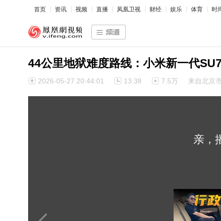
首页
资讯
视频
直播
凤凰卫视
财经
娱乐
体育
时
44公里地狱难度路线：小米新一代S
2026-05-27 20:44:01
13:38
7.5万
来自北京
亲，