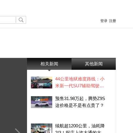
登录
注册
相关新闻
其他新闻
44公里地狱难度路线：小
米新一代SU7辅助驾驶一
镜到底实测｜凤凰车研所
预售31.98万起，腾势Z9S
这价格是不是有点贵了？
续航超1200公里，油耗降
2/3！探店上汽大通的大拿