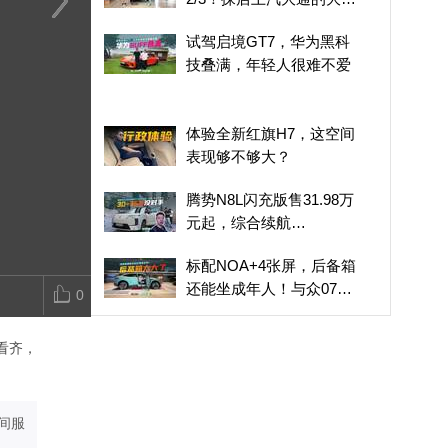
超级增程
10大全球第一！一分钟
红旗智能化跟上了？体验
探店极狐阿尔
试驾启境GT7，华为黑科
了解腾势Z9S
全新红旗H7智能座舱
电、智能、情
技叠满，年轻人很难不爱
给到位
体验全新红旗H7，这空间
表现够不够大？
腾势N8L闪充版售31.98万
元起，综合续航
1550km，还有易三方加
标配NOA+4张屏，后备箱
持
还能坐成年人！与众07比
0
MONA M03好？
奥迪、问界、理想谁更好
看齐，
开？车主“山路+赛道”点评
红旗智能化跟上了？体验
全新红旗H7智能座舱
间服