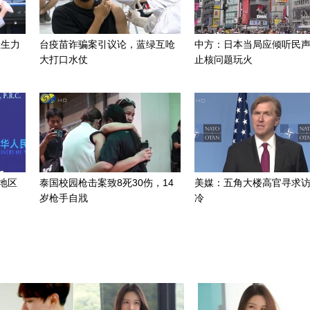
组生力
台疫苗诈骗案引议论，蓝绿互呛
中方：日本当局应倾听民
大打口水仗
止核问题玩火
地区
泰国校园枪击案致8死30伤，14
美媒：五角大楼高官寻求
岁枪手自戕
冷