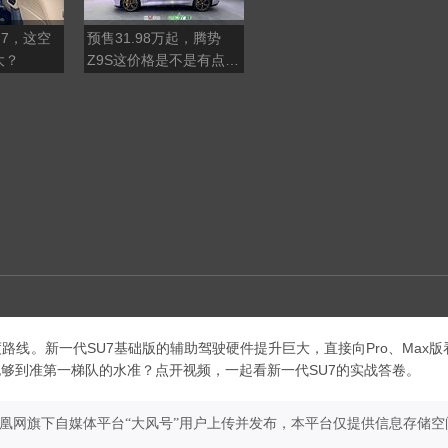
7，这空
预售31.98万起，腾势
《给阿嬷的情书》导演蓝
大？
Z9S这价格是不是有点贵
鸿春：在凤凰做时政节
了？
目，对我的内容创作帮助
巨大
路线。新一代SU7基础版的辅助驾驶硬件提升巨大，直接向Pro、Max版
够到准第一梯队的水准？点开视频，一起看新一代SU7的实战答卷。
凤凰网旗下自媒体平台“大风号”用户上传并发布，本平台仅提供信息存储空