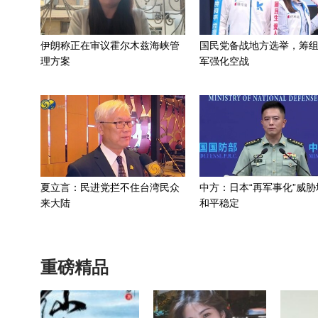
伊朗称正在审议霍尔木兹海峡管
国民党备战地方选举，筹
理方案
军强化空战
夏立言：民进党拦不住台湾民众
中方：日本“再军事化”威胁
来大陆
和平稳定
重磅精品