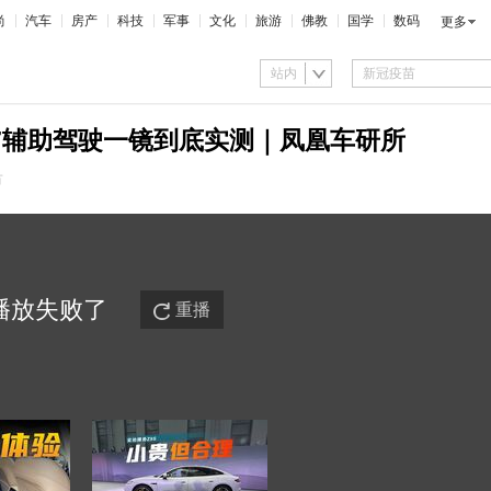
尚
汽车
房产
科技
军事
文化
旅游
佛教
国学
数码
更多
站内
U7辅助驾驶一镜到底实测｜凤凰车研所
市
播放
失败
了
重播