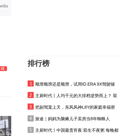
微电影｜我家门前有条河
media
增程版480km纯电续航
+VLA大模型加持 抢先试
驾零跑D99这才是家用刚
驾驶有乐趣吗？试驾岚图
需的MPV
追光S
排行榜
模样甜酷 大碗料足 零跑
A05能成为下一个爆款吗
顺滑顺滑还是顺滑，试用ID.ERA 9X驾驶辅
星海 V6 把华为乾崑智
助系统
驾，装进了百变六座车
主厨时代丨人均千元的大排档逆势而上？ 双
里？
生不夜粥：消费群体一直在 只是换了个地方
两厢车空间也够大？零跑
把副驾宠上天，东风风神L8Y的家庭幸福密
A05空间利用率真高
码
旅途｜妈妈为脑瘫儿子卖房当8年蜘蛛人
探店极狐阿尔法S5，三
主厨时代丨中国最贵宵夜:双生不夜粥 每晚都
电、智能、情绪价值全都