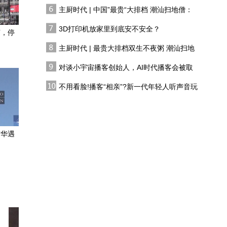
有人花两万吃一桌
给到位
主厨时代 | 中国”最贵“大排档 潮汕扫地僧：
《给阿嬷的情书》导演蓝
双生不夜粥
鸿春：在凤凰做时政节
3D打印机放家里到底安不安全？
声，停
目，对我的内容创作帮助
主厨时代 | 最贵大排档双生不夜粥 潮汕扫地
探店理想i6，特斯拉Model
巨大
僧 预告片
Y有的它全有，25万价位
对谈小宇宙播客创始人，AI时代播客会被取
不能错过的选择
代吗?
红旗智能化跟上了？体验
不用看脸!播客“相亲”?新一代年轻人听声音玩
全新红旗H7智能座舱
恋综
订单火爆，20万内家用硬
核SUV最佳答案？探店哈
访华遇
弗猛龙PLUS