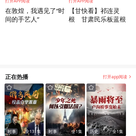
打开APP阅读
打开APP阅读
在敦煌，我遇见了“时
【甘快看】祁连灵
间的手艺人”
根 甘肃民乐板蓝根
正在热播
打开app阅读
时事
全
131
集
时事
全
1
集
历史
全
1
集