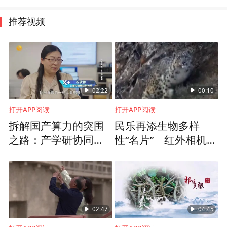
推荐视频
02:22
00:10
打开APP阅读
打开APP阅读
拆解国产算力的突围
民乐再添生物多样
之路：产学研协同培
性“名片” 红外相机成
育新增人才
功拍摄国家一级保护
动物雪豹
02:47
04:45