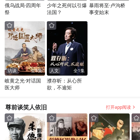
俄乌战局·四周年
少年之死何以引爆
暴雨将至·卢沟桥
祭
法国？
事变始末
访谈
全
5
集
人文
全
1
集
岐黄之光·对话国
濮存昕：从心所
医大师
欲，不逾矩
尊前谈笑人依旧
打开app阅读