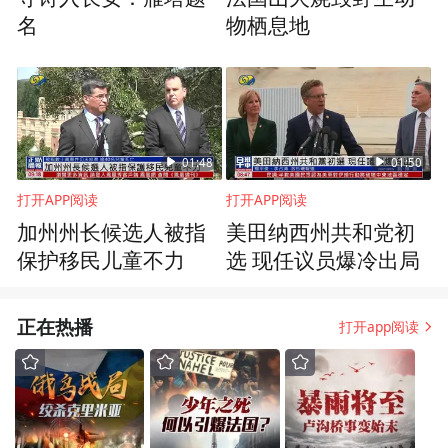
名
物栖息地
01:48
01:50
打开APP阅读
打开APP阅读
加州州长候选人被指
美田纳西州共和党初
保护移民儿童不力
选 现任议员爆冷出局
正在热播
打开app阅读