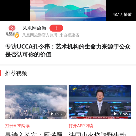
00:00
05:50
43.1万
播放
凤凰网旅游
凤凰网旅游官方账号
来自福建省
专访UCCA孔令祎：艺术机构的生命力来源于公众
是否认可你的价值
推荐视频
09:23
01:45
打开APP阅读
打开APP阅读
寻诗入长安：雁塔题
法国山火烧毁野生动