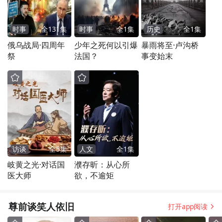
时事
全
131
集
时事
全
1
集
历史
全
1
集
俄乌战局·四周年
少年之死何以引爆
暴雨将至·卢沟桥
祭
法国？
事变始末
访谈
全
5
集
人文
全
1
集
岐黄之光·对话国
濮存昕：从心所
医大师
欲，不逾矩
尊前谈笑人依旧
打开app阅读