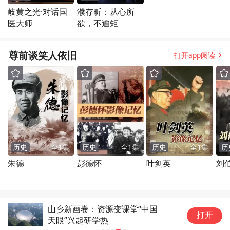
岐黄之光·对话国
濮存昕：从心所
医大师
欲，不逾矩
尊前谈笑人依旧
打开app阅读
历史
全
1
集
历史
全
1
集
历史
全
1
集
历
朱德
彭德怀
叶剑英
刘
山乡新画卷：资源变课堂“中国
打开
天眼”兴起研学热