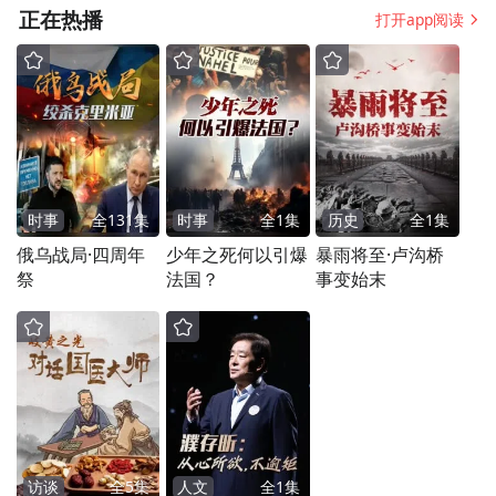
正在热播
打开app阅读
时事
全
131
集
时事
全
1
集
历史
全
1
集
俄乌战局·四周年
少年之死何以引爆
暴雨将至·卢沟桥
祭
法国？
事变始末
访谈
全
5
集
人文
全
1
集