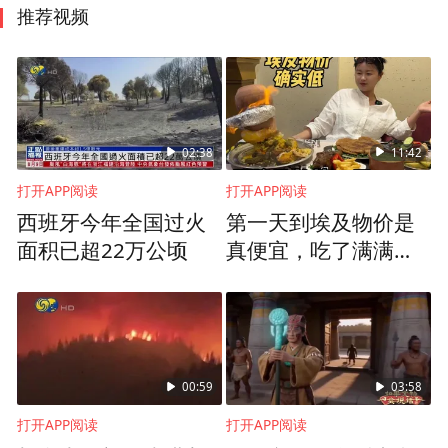
推荐视频
02:38
11:42
打开APP阅读
打开APP阅读
西班牙今年全国过火
第一天到埃及物价是
面积已超22万公顷
真便宜，吃了满满一
大桌，才100多块人民
币
00:59
03:58
打开APP阅读
打开APP阅读