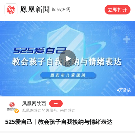
立即打开
00:00
05:13
1.4万
播放
凤凰网陕西
凤凰网陕西的凤凰号.
来自陕西
525爱自己丨教会孩子自我接纳与情绪表达