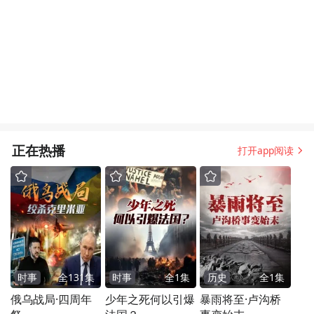
正在热播
打开app阅读
时事
全
131
集
时事
全
1
集
历史
全
1
集
俄乌战局·四周年
少年之死何以引爆
暴雨将至·卢沟桥