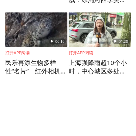
画
00:10
01:28
打开APP阅读
打开APP阅读
民乐再添生物多样
上海强降雨超10个小
性“名片” 红外相机成
时，中心城区多处内
功拍摄国家一级保护
涝淹水
动物雪豹