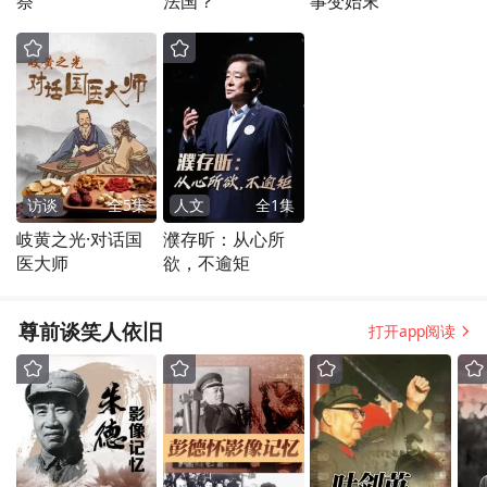
祭
法国？
事变始末
访谈
全
5
集
人文
全
1
集
岐黄之光·对话国
濮存昕：从心所
医大师
欲，不逾矩
尊前谈笑人依旧
打开app阅读