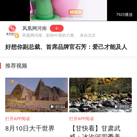
00:00
00:55
7925
播放
凤凰网河南
凤凰网河南，影响中原的力量。
来自北京
好想你副总裁、首席品牌官石芳：爱己才能及人
推荐视频
01:04
00:28
打开APP阅读
打开APP阅读
8月10日大千世界
【甘快看】甘肃武
威：冰沟河四季美如