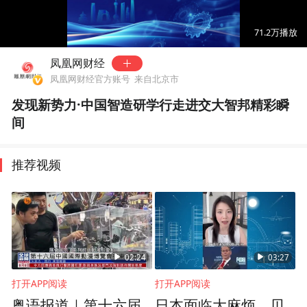
00:00
01:11
71.2万
播放
凤凰网财经
凤凰网财经官方账号
来自北京市
发现新势力·中国智造研学行走进交大智邦精彩瞬
间
推荐视频
02:24
03:27
打开APP阅读
打开APP阅读
粤语报道｜第十六届
日本面临大麻烦，贝