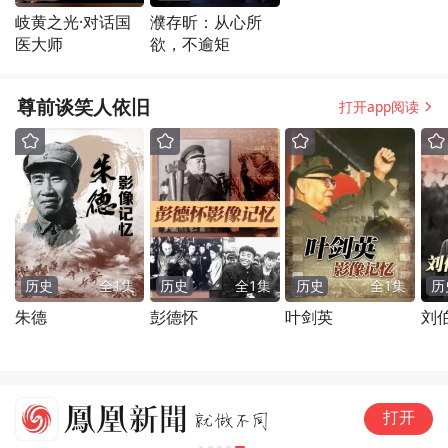
岐黄之光·对话国
濮存昕：从心所
医大师
欲，不逾矩
尊前谈笑人依旧
打开app阅读
历史
全
1
集
历史
全
1
集
历史
全
1
集
历
朱德
彭德怀
叶剑英
刘
伊
打开
足