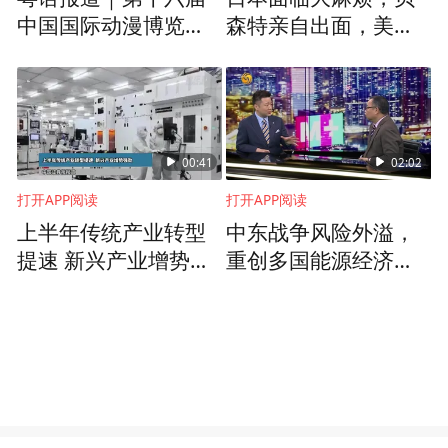
中国国际动漫博览会
森特亲自出面，美方
在东莞举办
清楚，救日元就是在
救美债
00:41
02:02
打开APP阅读
打开APP阅读
上半年传统产业转型
中东战争风险外溢，
提速 新兴产业增势强
重创多国能源经济发
劲
展