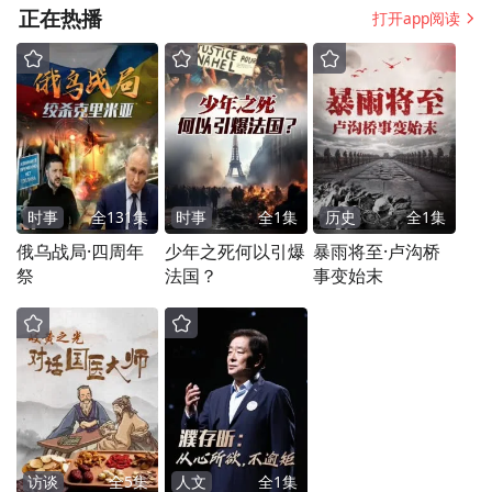
正在热播
打开app阅读
时事
全
131
集
时事
全
1
集
历史
全
1
集
俄乌战局·四周年
少年之死何以引爆
暴雨将至·卢沟桥
祭
法国？
事变始末
访谈
全
5
集
人文
全
1
集