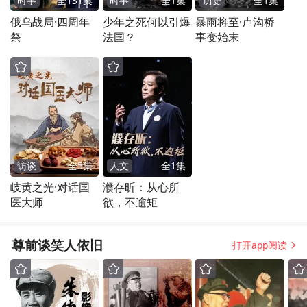
时事
全
131
集
时事
全
1
集
历史
全
1
集
俄乌战局·四周年
少年之死何以引爆
暴雨将至·卢沟桥
祭
法国？
事变始末
访谈
全
5
集
人文
全
1
集
岐黄之光·对话国
濮存昕：从心所
医大师
欲，不逾矩
尊前谈笑人依旧
打开app阅读