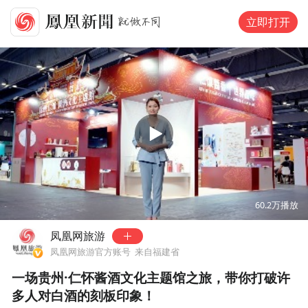
立即打开
00:00
04:20
60.2万
播放
凤凰网旅游
凤凰网旅游官方账号
来自福建省
一场贵州·仁怀酱酒文化主题馆之旅，带你打破许
多人对白酒的刻板印象！