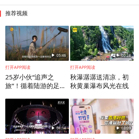
推荐视频
05:46
00:28
打开APP阅读
打开APP阅读
25岁小伙“追声之
秋瀑潺潺送清凉，初
旅”！循着陆游的足
秋黄巢瀑布风光在线
迹，登临会稽山觅江
南之音
01:14
03:09