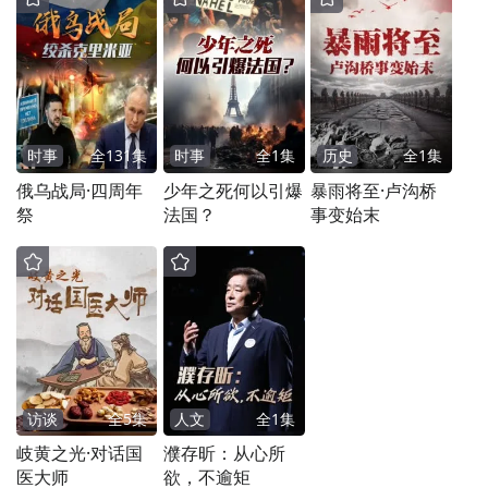
时事
全
131
集
时事
全
1
集
历史
全
1
集
俄乌战局·四周年
少年之死何以引爆
暴雨将至·卢沟桥
祭
法国？
事变始末
访谈
全
5
集
人文
全
1
集
岐黄之光·对话国
濮存昕：从心所
医大师
欲，不逾矩