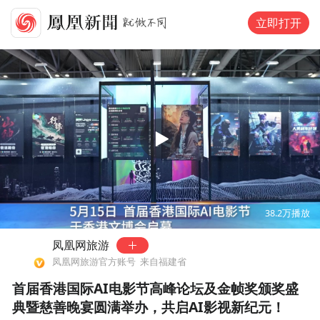
立即打开
00:00
01:03
38.2万
播放
凤凰网旅游
凤凰网旅游官方账号
来自福建省
首届香港国际AI电影节高峰论坛及金帧奖颁奖盛
典暨慈善晚宴圆满举办，共启AI影视新纪元！