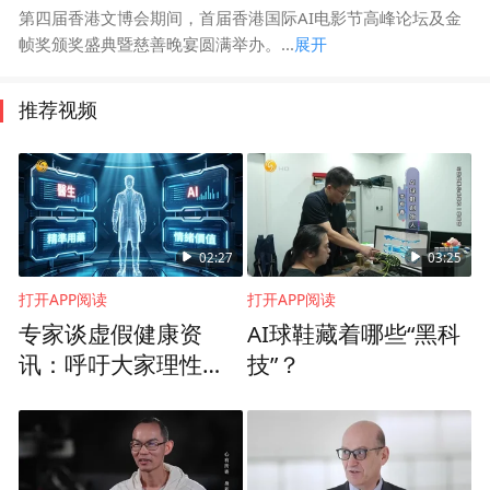
第四届香港文博会期间，首届香港国际AI电影节高峰论坛及金
帧奖颁奖盛典暨慈善晚宴圆满举办。...
展开
推荐视频
02:27
03:25
打开APP阅读
打开APP阅读
专家谈虚假健康资
AI球鞋藏着哪些“黑科
讯：呼吁大家理性使
技”？
用AI，医疗决策交由
专业医生