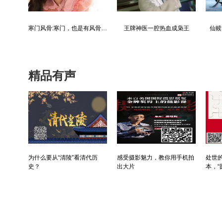
都市争锋被新来的女上司给看上
寒门风骨:寒门，也是有风骨的！
王牌神医一腔热血成枭王
仙赎
精品有声
为什么要从“清陵”看清代历
感受摄影魅力，教你用手机拍
处世的
史？
出大片
本，“