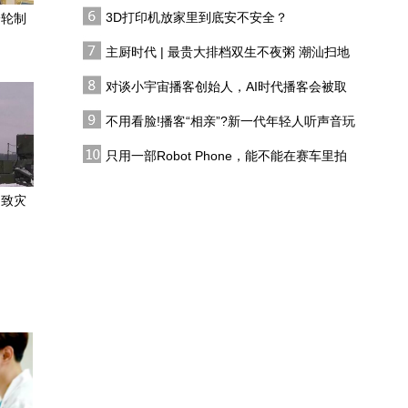
双生不夜粥
3D打印机放家里到底安不安全？
一轮制
【甘快看】甘肃武威：冰
沟河四季美如画
主厨时代 | 最贵大排档双生不夜粥 潮汕扫地
僧 预告片
对谈小宇宙播客创始人，AI时代播客会被取
产业发展开新局丨一炉铝
代吗?
水的进阶 这里的铝深加工
不用看脸!播客“相亲”?新一代年轻人听声音玩
跑出产业加速度
恋综
三伏天，来碗浆水
只用一部Robot Phone，能不能在赛车里拍
出好莱坞大片？
招致灾
琥珀圆眼自带软萌滤镜
鬼鸮捕鼠护祁连