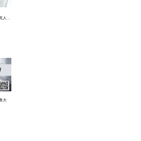
最强仙医：一身布艺却无人不识
婿中狂龙:三年上门女婿后的爆发
男人四十：家有娇妻
售大