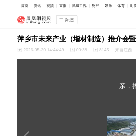
首页
资讯
视频
直播
凤凰卫视
财经
娱乐
体育
时
萍乡市未来产业（增材制造）推介会暨
2026-05-20 14:44:49
00:38
8145
来自江西
亲，