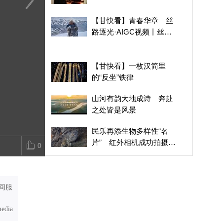
【甘快看】青春华章 丝
【甘快看】祁连灵根 甘
【甘快看】甘
【甘快看】青春华章 丝
路逐光·AIGC视频丨丝路
肃民乐板蓝根
沟河四季美如
路逐光·AIGC视频丨丝路
上的追光者
上的追光者
【甘快看】一枚汉简里
的“反坐”铁律
山河有韵大地成诗 奔赴
之处皆是风景
民乐再添生物多样性“名
片” 红外相机成功拍摄国
0
家一级保护动物雪豹
英国国际安全专家：欧洲
实现战略自主的最大障碍
是财政成本
间服
王云飞：中方反制精准锁
喉，我们要警告欧洲，不
media
要充当美国军工的海外基