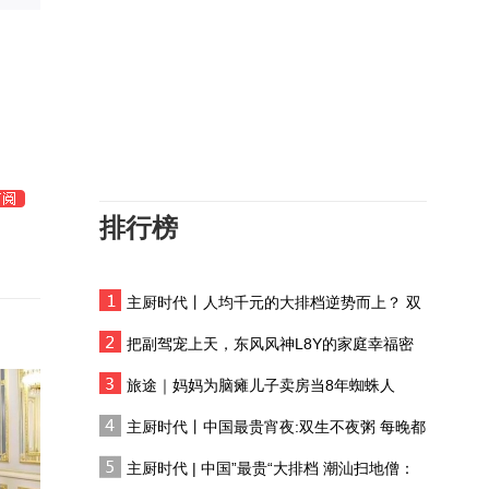
在敦煌，我遇见了“时间的
地
手艺人”
中欧相互管制规模再度升
级，交锋背后，谁会是真
正赢家？
日菲之间达成了哪些合
作？这套布局埋藏着怎样
的算计？
排行榜
【甘快看】祁连灵根 甘
肃民乐板蓝根
主厨时代丨人均千元的大排档逆势而上？ 双
如果文物会说话丨我是南
生不夜粥：消费群体一直在 只是换了个地方
佐，黄土高原的文明灯塔
把副驾宠上天，东风风神L8Y的家庭幸福密
码
下一任联合国秘书长，目
旅途｜妈妈为脑瘫儿子卖房当8年蜘蛛人
前她呼声最高
主厨时代丨中国最贵宵夜:双生不夜粥 每晚都
有人花两万吃一桌
美国总统特朗普：部分类
主厨时代 | 中国”最贵“大排档 潮汕扫地僧：
型弹药供应相对紧张