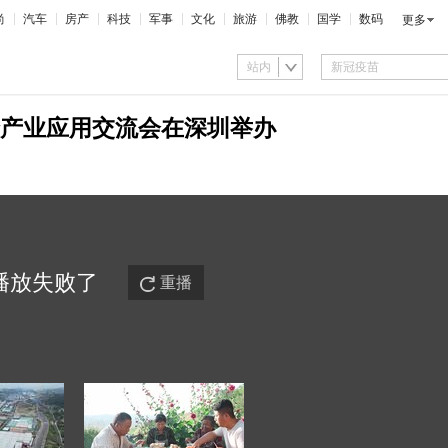
尚
汽车
房产
科技
军事
文化
旅游
佛教
国学
数码
更多
站内
产业应用交流会在深圳举办
播放
失败
了
重播