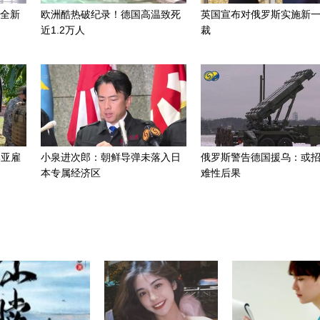
成全新
欧洲酷热破纪录！德国高温致死
英国宣布对俄罗斯实施新
近1.2万人
裁
比亚雇
小泉进次郎：朝鲜导弹未落入日
俄罗斯警告德国援乌：或
本专属经济区
难性后果