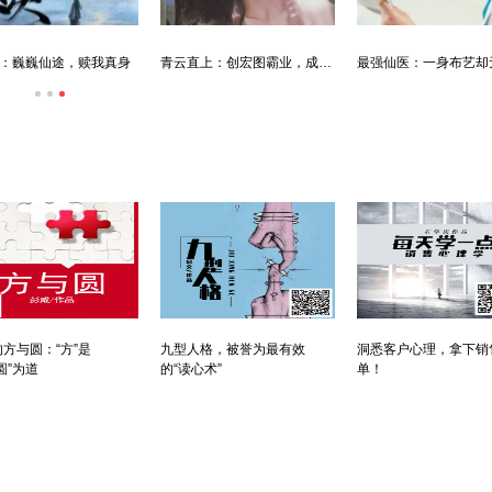
：巍巍仙途，赎我真身
青云直上：创宏图霸业，成人生赢家
方与圆：“方”是
九型人格，被誉为最有效
洞悉客户心理，拿下销
圆”为道
的“读心术”
单！