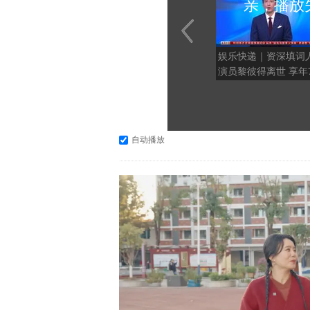
亲，播放
娱乐快递｜资深填词
演员黎彼得离世 享年
岁
自动播放