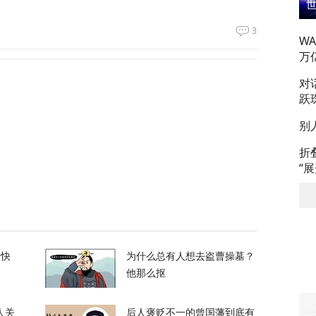
3
W
万
升机遭遇飞行安全事件，现场监控画面曝光
对
跃
12
别
，台军丢盔弃甲，赖清德深夜逃跑，赌解放军
折
“
12
政客广岛致辞：不提美国是投弹国，却批评俄
的快
为什么总有人想去盗曹操墓？
他那么抠
373
人关
后人褒贬不一的曾国藩到底有