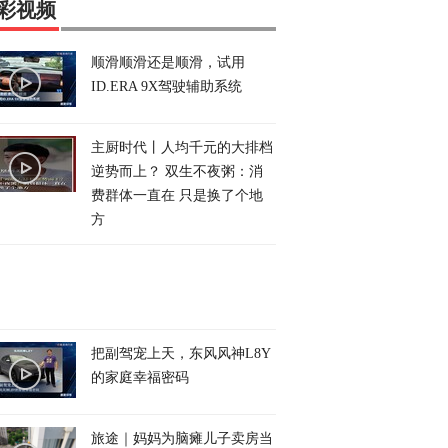
彩视频
顺滑顺滑还是顺滑，试用
ID.ERA 9X驾驶辅助系统
主厨时代丨人均千元的大排档
逆势而上？ 双生不夜粥：消
费群体一直在 只是换了个地
方
把副驾宠上天，东风风神L8Y
的家庭幸福密码
旅途｜妈妈为脑瘫儿子卖房当