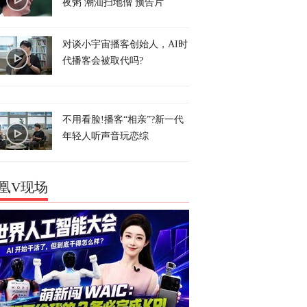
夜粥 潮汕扫地僧 预告片
对谈小宇宙播客创始人，AI时
代播客会被取代吗?
不用看脸!播客“相亲”?新一代
年轻人听声音玩恋综
凰V现场