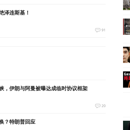
绝泽连斯基！
91
峡，伊朗与阿曼被曝达成临时协议框架
20
换？特朗普回应