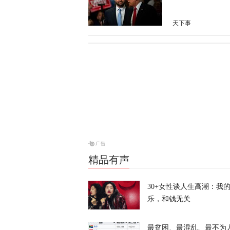
天下事
特朗普所乘直
天下事
岛内演习首日
抓不到？
又又切克闹
精品有声
俄方痛斥日本
罗斯
30+女性谈人生高潮：我
乐，和钱无关
天下事
最贫困、最混乱、最不为