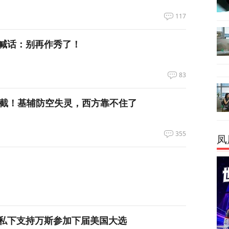
117
喊话：别再作秀了！
83
拦截！基辅防空失灵，西方靠不住了
355
凤
私下支持万斯参加下届美国大选