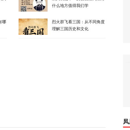
什么地方值得我们学
有哪
烈火群飞看三国：从不同角度
理解三国历史和文化
察：一条社交媒体视频，为何让上万年轻人赌
39
万吨！美国囤铜量或破百年纪录，背后意图耐人
8
朗普与美防长爆发激烈争执
124
凤