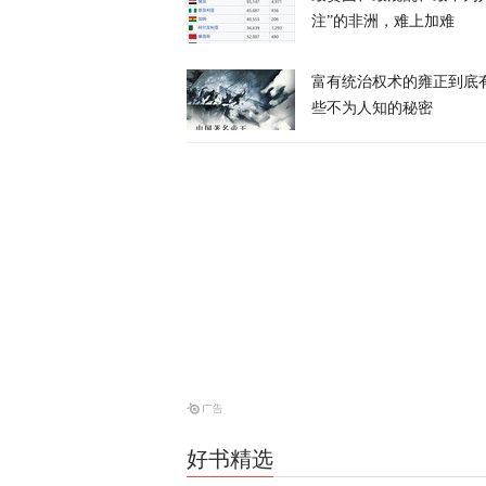
注”的非洲，难上加难
富有统治权术的雍正到底
些不为人知的秘密
西班牙前线观
命游向欧洲？
凤凰大参考
一个月囤20
寻味？
又又切克闹
美媒爆料：特
天下事
好书精选