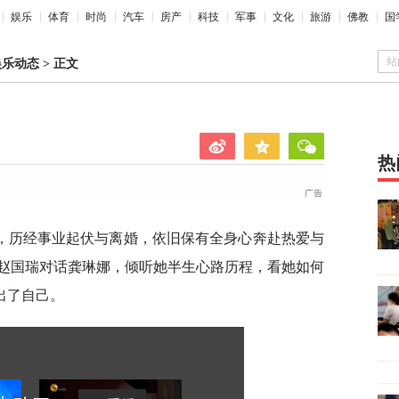
娱乐
体育
时尚
汽车
房产
科技
军事
文化
旅游
佛教
国
站
娱乐动态
>
正文
热
，历经事业起伏与离婚，依旧保有全身心奔赴热爱与
赵国瑞对话龚琳娜，倾听她半生心路历程，看她如何
出了自己。