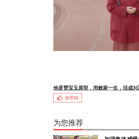
他是贾宝玉原型，用败家一生，活成3
推荐
88
为您推荐