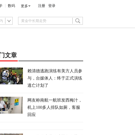
学
数码
注册
登录
更多
内
门文章
赖清德逃跑演练有美方人员参
与，台媒体人：终于正式演练
逃亡计划了
网友称南航一航班发西梅汁，
机上100多人排队如厕，客服
回应