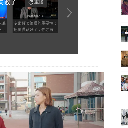
失败
了
重播
人兼
专家解读笛膜的重要性：
从音色的角度讲，琵琶和
传统
76
把笛膜贴好了，你才有吹
吉他的差异有多大？
多环
的资本