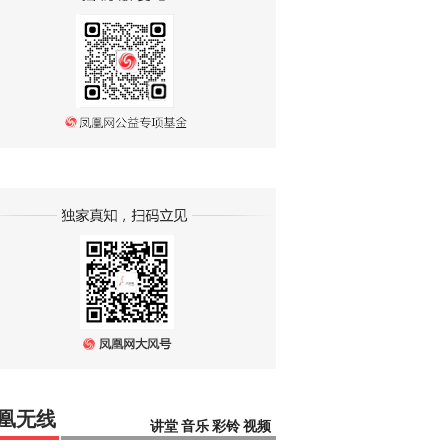
凰无线
讲堂
音乐
彩铃
视频