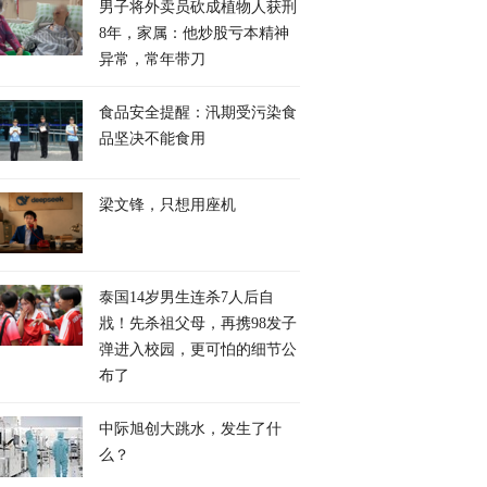
男子将外卖员砍成植物人获刑
8年，家属：他炒股亏本精神
异常，常年带刀
二胡的制作，为何很
琵琶每次换面板，都是一
传统竹笛拥有着怎样
节都上不了流水线？
场“新生”，专家解析它和
作密码？
食品安全提醒：汛期受污染食
演奏者之间的关系
品坚决不能食用
梁文锋，只想用座机
泰国14岁男生连杀7人后自
戕！先杀祖父母，再携98发子
弹进入校园，更可怕的细节公
布了
中际旭创大跳水，发生了什
么？