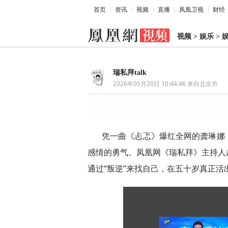
首页
资讯
视频
直播
凤凰卫视
财经
视频
>
娱乐
>
瑞私拜talk
2026年05月20日 10:44:46
来自北京市
凭一曲《忐忑》爆红全网的龚琳娜
感情的勇气。凤凰网《瑞私拜》主持人
通过“叛逆”来找自己，在五十岁真正活