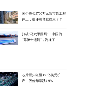
国企拖欠3700万元致市政工程
停工，批评教育就结束了？
打破“马六甲困局”！中国的
“苏伊士运河”，跑通了
芯片巨头狂砸380亿美元扩
产，股价却暴跌4.9%