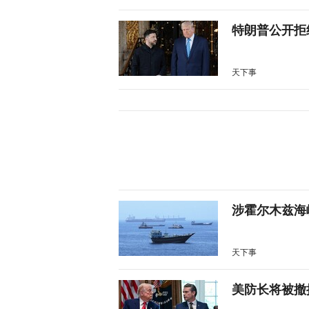
特朗普公开拒
天下事
涉霍尔木兹海
天下事
美防长将被撤