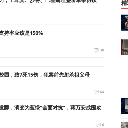
力，土耳其、沙特、巴基斯坦签署军事协议
精
支持率应该是150%
30
校园，致7死15伤，犯案前先射杀祖父母
64
发酵，演变为蓝绿“全面对抗”，蒋万安成围攻
6