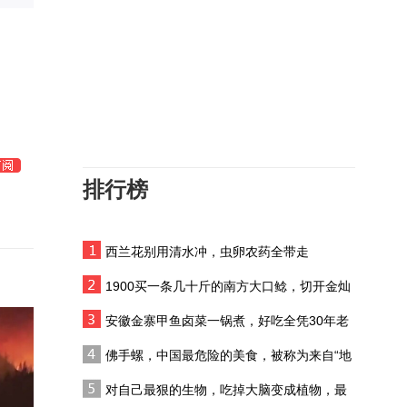
内蒙古自治区第十六届运
动会开幕式
西藏错那：“一门三杰”守
边关
俄媒：特朗普特使和女婿
近日或访问俄乌
排行榜
网友2000多条留言为环卫
大爷求表扬
西兰花别用清水冲，虫卵农药全带走
台州交警称想看台风就在
家刷视频
1900买一条几十斤的南方大口鲶，切开金灿
灿的，我都震惊了
“癌细胞已扩散到骨骼外，
安徽金寨甲鱼卤菜一锅煮，好吃全凭30年老
非常痛苦”，拜登儿子透露
汤，大别山土菜名不虚传
佛手螺，中国最危险的美食，被称为来自“地
父亲现状
狱”的海鲜
三十余年 六百多场演出
对自己最狠的生物，吃掉大脑变成植物，最
理查德：中国是我最珍视