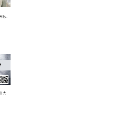
未解密的特战演绎翘楚绝代华彩
热血兵王引燃都市血雨腥风
售大