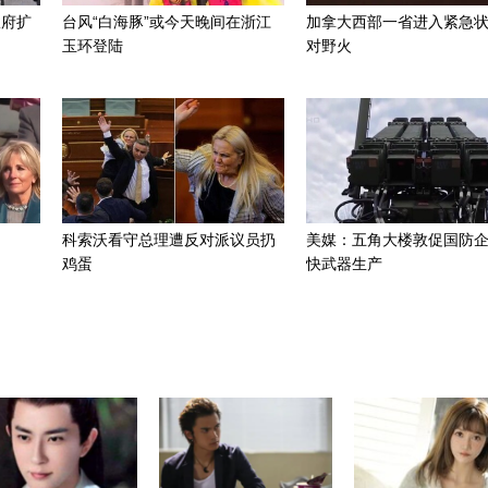
政府扩
台风“白海豚”或今天晚间在浙江
加拿大西部一省进入紧急
玉环登陆
对野火
科索沃看守总理遭反对派议员扔
美媒：五角大楼敦促国防
鸡蛋
快武器生产