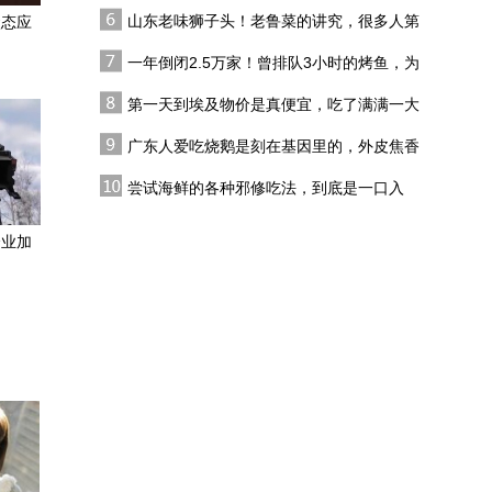
后却被端上人类餐桌
的舞台丨近观中国
山东老味狮子头！老鲁菜的讲究，很多人第
状态应
2026“舞动暖城”
一步就做错
一年倒闭2.5万家！曾排队3小时的烤鱼，为
什么现在没人吃了？
第一天到埃及物价是真便宜，吃了满满一大
微纪录片｜不老顽童
桌，才100多块人民币
广东人爱吃烧鹅是刻在基因里的，外皮焦香
酥脆，内里肉汁醇厚
科室解码|别让你的小
尝试海鲜的各种邪修吃法，到底是一口入
心“结” 堵成一个大问题
魂，还是黑暗料理？
企业加
长崎将把南京大屠杀改
为“南京事件”央视评论：
日本洗白侵略比比皆是 但
欠下的血债洗不掉