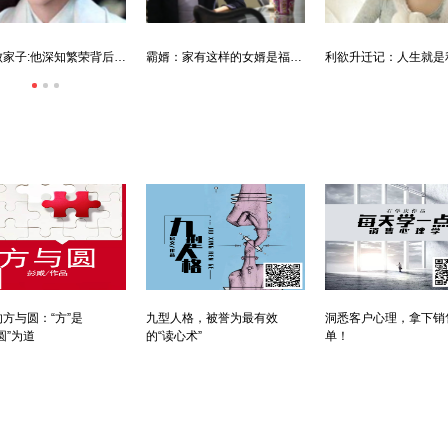
利欲升迁记：人生就是利欲场，利为媒，欲为介
傲世神荒：我若为邪，天下独尊
残阳帝国：如果核潜艇穿越了会发生什么？
方与圆：“方”是
九型人格，被誉为最有效
洞悉客户心理，拿下销
圆”为道
的“读心术”
单！