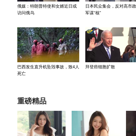
俄媒：特朗普特使和女婿近日或
日本民众集会，反对高市
访问俄乌
军谋“核”
巴西发生直升机坠毁事故，致4人
拜登癌细胞扩散
死亡
重磅精品