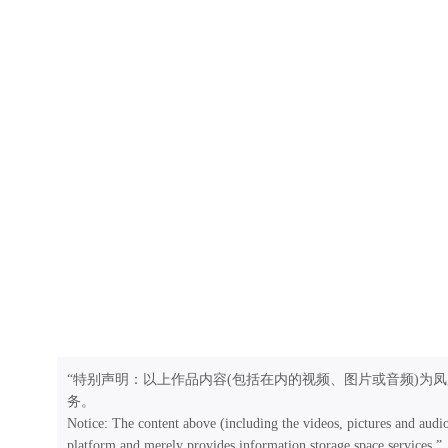
“特别声明：以上作品内容(包括在内的视频、图片或音频)为
务。
Notice: The content above (including the videos, pictures and audi
platform and merely provides information storage space services.”