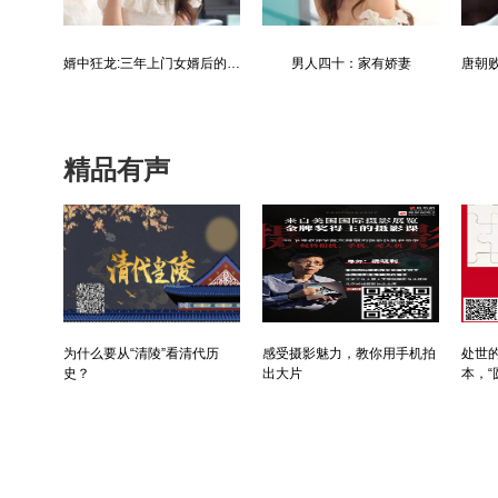
唐朝败家子:他深知繁荣背后的危机
霸婿：家有这样的女婿是福是祸？
精品有声
为什么要从“清陵”看清代历
感受摄影魅力，教你用手机拍
处世的
史？
出大片
本，“