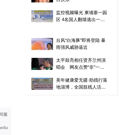
监控视频曝光 柬埔寨一园
区 4名国人翻墙逃出一瘸
一拐 被15名保安挥棍一顿
暴打致1死3伤
台风“白海豚”即将登陆 暴
雨强风威胁逼近
太平鼓亮相任贤齐兰州演
唱会 网友点赞“非”一般
用心
美年健康爱无疆·助残行落
地淄博，全国肢残人活动
日送上健康关怀
张嘴就灌满雨水，70公斤
记者被台风吹得站不稳
间服
寻诗入长安：西市风华
media