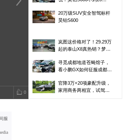
万，“智价比”真心可以
20万级SUV安全智驾标
最便宜的旅行车？海豹
零跑B10上新
20万级SUV安全智驾标杆
杆昊铂S600
06旅行版，很适合喜欢
理，依旧是家
昊铂S600
自驾露营的朋友
选择
岚图这价格对了！29.29万
起的泰山X8真热销？梦想
家冠军版，也香
寻觅成都地道苍蝇馆子，
看小鹏GX如何征服成都复
杂老城区
官降3万+20项豪配升级，
家用商务两相宜，试驾
0
2027款星海V9
十万级埃安N60，标配激
光雷达+前排按摩+五连杆
后悬，够卷
间服
模样甜酷 大碗料足 零跑
A05能成为下一个爆款吗
media