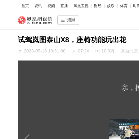
首页
资讯
视频
直播
凤凰卫视
财经
娱乐
体育
时
试驾岚图泰山X8，座椅功能玩出花
2026-05-18 10:31:00
07:24
10.9万
来自北京
亲，