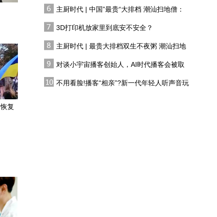
有人花两万吃一桌
主厨时代 | 中国”最贵“大排档 潮汕扫地僧：
探店吉利博越，最低6万
双生不夜粥
能拿下，首推美好版
3D打印机放家里到底安不安全？
主厨时代 | 最贵大排档双生不夜粥 潮汕扫地
体验大升级，实地试驾地
僧 预告片
平线HSD V2.0，“人味
对谈小宇宙播客创始人，AI时代播客会被取
儿”更浓了
代吗?
实测探险者昆仑巅峰版：
不用看脸!播客“相亲”?新一代年轻人听声音玩
半苯胺真皮+全新车机，
恋综
这座舱值40万？
求恢复
30万区间有岚图泰山X8，
问界的吸引力都小了很多