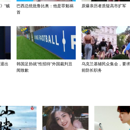
》“贼
巴西总统批鲁比奥：他是罪魁祸
原爆亲历者质疑高市扩军
首
虑退出
韩国足协就“性招待”外国裁判丑
乌克兰基辅民众集会，要
闻致歉
前防长职务