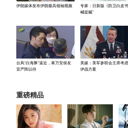
伊朗媒体发布伊朗最高领袖视频
专家：日新版《防卫白皮书
喊捉贼”
台风“白海豚”逼近，蒋万安侯友
美媒：美军参联会主席考
宜严阵以待
伊战方案
重磅精品