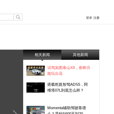
登录
注册
相关新闻
其他新闻
试驾岚图泰山X8，座椅功
能玩出花
搭载乾崑智驾ADS5，阿
维塔07L到底怎么样？
Momenta辅助驾驶靠谱
么？昊铂S600不到20