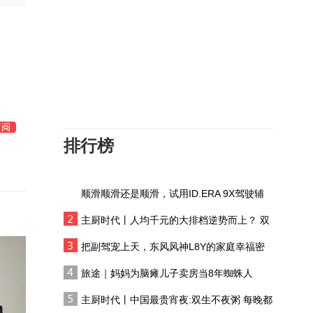
0元换新车？探店新款蒙
迪欧运动版，油耗不高，
零百加速5秒级
抢先体验Momenta R7，
开着ID.ERA 9X挑战北京
早高峰，表现如何？
阿维塔概念车山城首秀，
重庆车展阿维塔全系列车
型速览
排行榜
比电车方便！探店丰田威
兰达 难怪大家都在买
顺滑顺滑还是顺滑，试用ID.ERA 9X驾驶辅
豆包APP登录特斯拉车
助系统
机！实用还是鸡肋？
主厨时代丨人均千元的大排档逆势而上？ 双
生不夜粥：消费群体一直在 只是换了个地方
内饰首次公开 品鉴一汽-
把副驾宠上天，东风风神L8Y的家庭幸福密
大众ID. AURA T6
码
旅途｜妈妈为脑瘫儿子卖房当8年蜘蛛人
实拍帝豪i-HEV，2.22L的
主厨时代丨中国最贵宵夜:双生不夜粥 每晚都
油耗是真的吗？