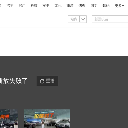
尚
汽车
房产
科技
军事
文化
旅游
佛教
国学
数码
更多
站内
播放
失败
了
重播