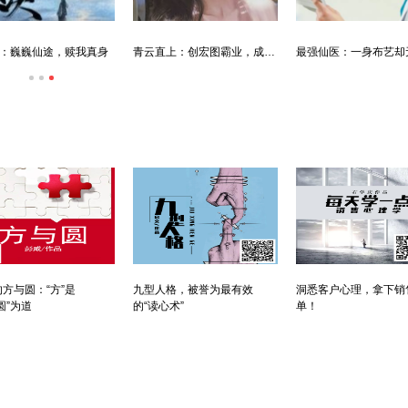
：巍巍仙途，赎我真身
青云直上：创宏图霸业，成人生赢家
方与圆：“方”是
九型人格，被誉为最有效
洞悉客户心理，拿下销
圆”为道
的“读心术”
单！