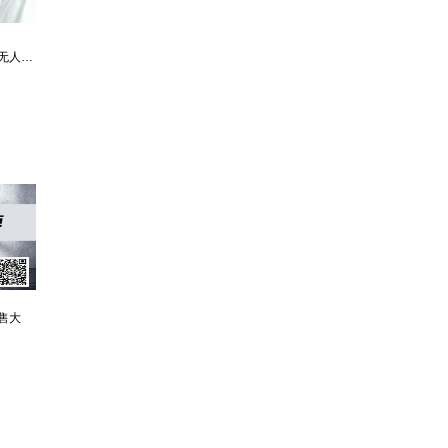
最强仙医：一身布艺却无人不识
婿中狂龙:三年上门女婿后的爆发
男人四十：家有娇妻
售大