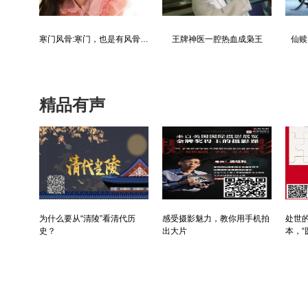
都市争锋被新来的女上司给看上
寒门风骨:寒门，也是有风骨的！
王牌神医一腔热血成枭王
仙赎
精品有声
为什么要从“清陵”看清代历
感受摄影魅力，教你用手机拍
处世的
史？
出大片
本，“