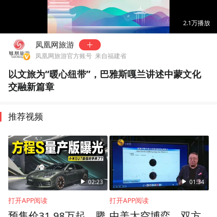
00:00
00:48
2.1万
播放
凤凰网旅游
凤凰网旅游官方账号
来自福建省
以文旅为“暖心纽带”，巴雅斯嘎兰讲述中蒙文化
交融新篇章
推荐视频
02:23
01:34
打开APP阅读
打开APP阅读
预售价31.98万起，腾
中美太空博弈，双方