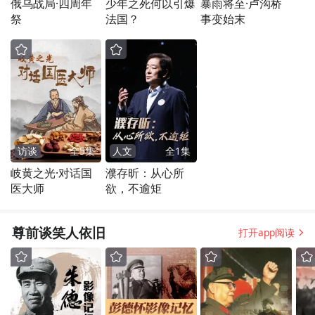
俄乌战局·四周年
少年之死何以引爆
暴雨将至·卢沟桥
祭
法国？
事变始末
访谈
全
5
集
人文
全
1
集
岐黄之光·对话国
濮存昕：从心所
医大师
欲，不逾矩
尊前谈笑人依旧
打开app阅读