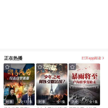
正在热播
打开app阅读
时事
全
131
集
时事
全
1
集
历史
全
1
集