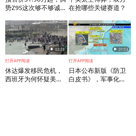
势Z9S这次够不够诚
在抢哪些关键赛道？
意？
02:28
01:53
打开APP阅读
打开APP阅读
休达爆发移民危机，
日本公布新版《防卫
西班牙为何怀疑美国
白皮书》，军事化野
暗中作梗？
心如何包装成民生红
利？