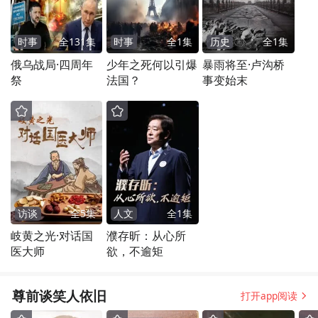
时事
全
131
集
时事
全
1
集
历史
全
1
集
俄乌战局·四周年
少年之死何以引爆
暴雨将至·卢沟桥
祭
法国？
事变始末
访谈
全
5
集
人文
全
1
集
岐黄之光·对话国
濮存昕：从心所
医大师
欲，不逾矩
尊前谈笑人依旧
打开app阅读