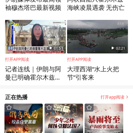
袖穆杰塔巴最新视频
海峡凌晨遇袭 无伤亡
01:51
02:21
打开APP阅读
打开APP阅读
记者连线｜伊朗与阿
大理西湖“水上火把
曼已明确霍尔木兹海
节”引客来
峡航运框架
正在热播
打开app阅读