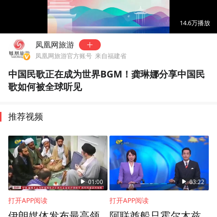
00:00
00:50
14.6万
播放
凤凰网旅游
凤凰网旅游官方账号
来自福建省
中国民歌正在成为世界BGM！龚琳娜分享中国民
歌如何被全球听见
推荐视频
01:00
03:22
打开APP阅读
打开APP阅读
伊朗媒体发布最高领
阿联酋船只霍尔木兹