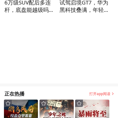
6万级SUV配后多连
试驾启境GT7，华为
杆，底盘能越级吗？
黑科技叠满，年轻人
星光560烂路/减速带
很难不爱
实测
正在热播
打开app阅读