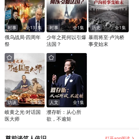
时事
全
131
集
时事
全
1
集
历史
全
1
集
俄乌战局·四周年
少年之死何以引爆
暴雨将至·卢沟桥
祭
法国？
事变始末
访谈
全
5
集
人文
全
1
集
岐黄之光·对话国
濮存昕：从心所
医大师
欲，不逾矩
尊前谈笑人依旧
打开app阅读