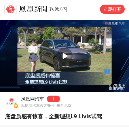
立即打开
00:00
12:35
6.0万
播放
凤凰网汽车
凤凰网汽车官方账号
来自北京
底盘质感有惊喜，全新理想L9 Livis试驾