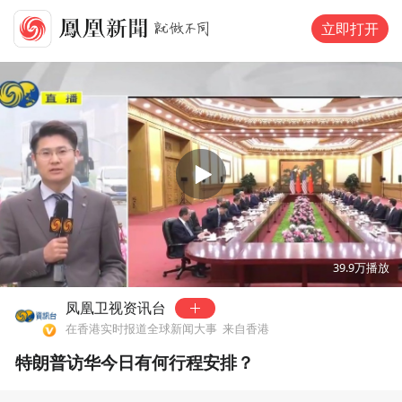
立即打开
00:00
02:38
39.9万
播放
凤凰卫视资讯台
在香港实时报道全球新闻大事
来自香港
特朗普访华今日有何行程安排？