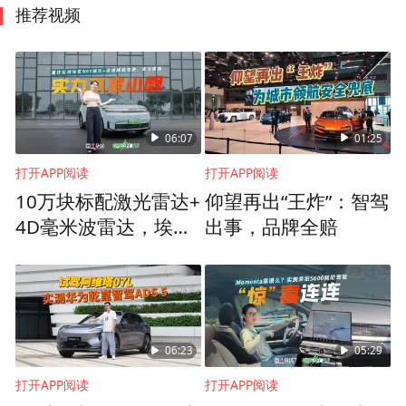
推荐视频
06:07
01:25
打开APP阅读
打开APP阅读
10万块标配激光雷达+
仰望再出“王炸”：智驾
4D毫米波雷达，埃安
出事，品牌全赔
N60辅助驾驶实力不
容小觑
06:23
05:29
打开APP阅读
打开APP阅读