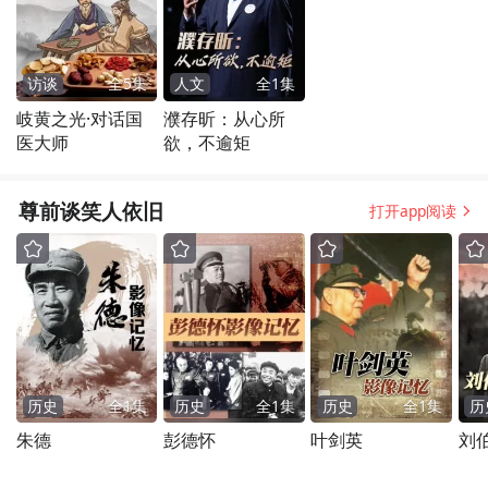
访谈
全
5
集
人文
全
1
集
岐黄之光·对话国
濮存昕：从心所
医大师
欲，不逾矩
尊前谈笑人依旧
打开app阅读
历史
全
1
集
历史
全
1
集
历史
全
1
集
历
朱德
彭德怀
叶剑英
刘