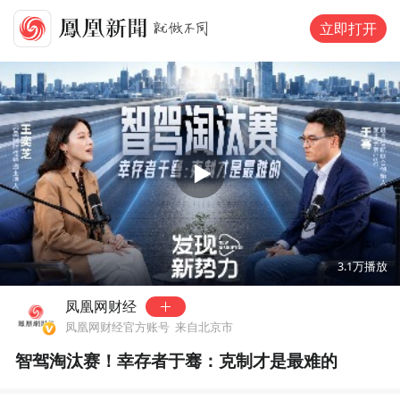
立即打开
00:00
1:31:39
3.1万
播放
凤凰网财经
凤凰网财经官方账号
来自北京市
智驾淘汰赛！幸存者于骞：克制才是最难的