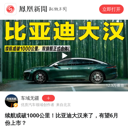
立即打开
00:00
01:21
12.3万
播放
车域无疆
优质汽车领域创作者
来自北京
续航或破1000公里！比亚迪大汉来了，有望6月
份上市？