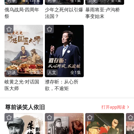
时事
全
131
集
时事
全
1
集
历史
全
1
集
俄乌战局·四周年
少年之死何以引爆
暴雨将至·卢沟桥
祭
法国？
事变始末
访谈
全
5
集
人文
全
1
集
岐黄之光·对话国
濮存昕：从心所
医大师
欲，不逾矩
尊前谈笑人依旧
打开app阅读