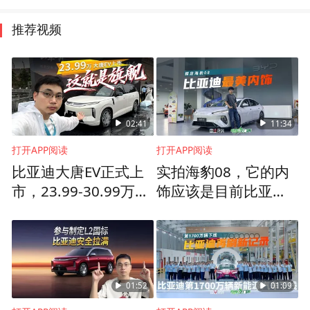
推荐视频
02:41
11:34
打开APP阅读
打开APP阅读
比亚迪大唐EV正式上
实拍海豹08，它的内
市，23.99-30.99万的
饰应该是目前比亚迪
旗舰纯电SUV超级能
最好看的
打
01:52
01:09