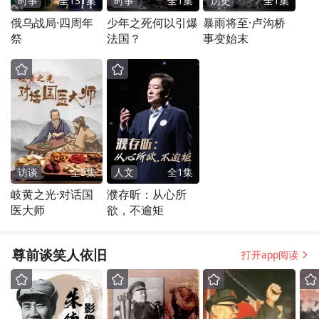
时事
全
131
集
时事
全
1
集
历史
全
1
集
俄乌战局·四周年
少年之死何以引爆
暴雨将至·卢沟桥
祭
法国？
事变始末
访谈
全
5
集
人文
全
1
集
岐黄之光·对话国
濮存昕：从心所
医大师
欲，不逾矩
尊前谈笑人依旧
打开app阅读