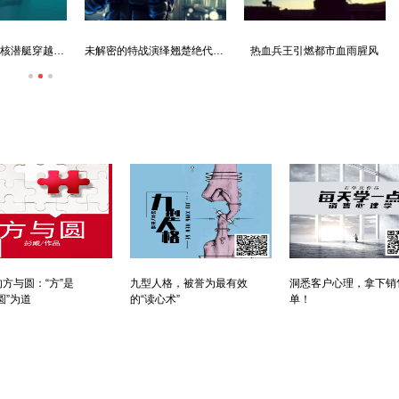
未解密的特战演绎翘楚绝代华彩
热血兵王引燃都市血雨腥风
方与圆：“方”是
九型人格，被誉为最有效
洞悉客户心理，拿下销
圆”为道
的“读心术”
单！