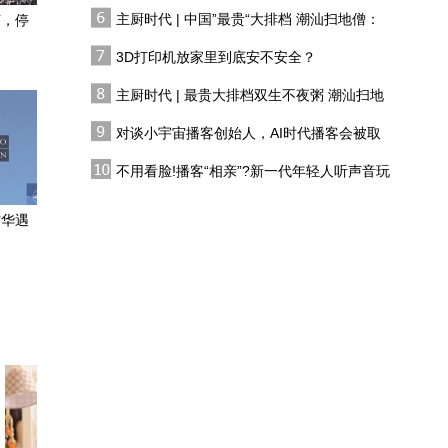
有人花两万吃一桌
主厨时代 | 中国”最贵“大排档 潮汕扫地僧：
声，停
在敦煌，我遇见了“时间的
双生不夜粥
手艺人”
3D打印机放家里到底安不安全？
主厨时代 | 最贵大排档双生不夜粥 潮汕扫地
琥珀圆眼自带软萌滤镜
僧 预告片
鬼鸮捕鼠护祁连
对谈小宇宙播客创始人，AI时代播客会被取
代吗?
银韵簪花 三代薪火
不用看脸!播客“相亲”?新一代年轻人听声音玩
恋综
访华遇
菲渔民谈黄岩岛事件：以
前中菲渔民像朋友一样喝
酒、交易，现在不可能了