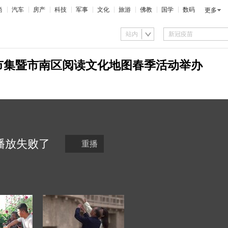
尚
汽车
房产
科技
军事
文化
旅游
佛教
国学
数码
更多
站内
术市集暨市南区阅读文化地图春季活动举办
播放
失败
了
重播