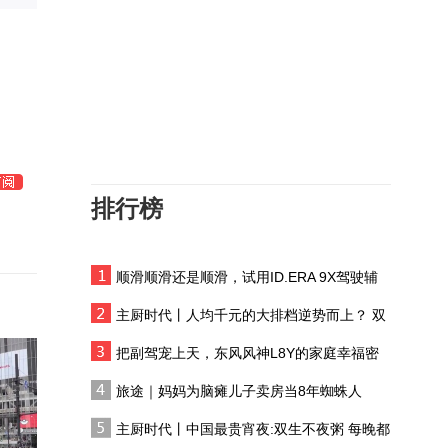
美媒曝特朗普青睐万斯参
选2028
突发事件直播完整版｜警
方：泰国校园枪击事件枪
手为学生 已自杀
【甘快看】祁连灵根 甘
肃民乐板蓝根
排行榜
山河有韵大地成诗 奔赴
之处皆是风景
顺滑顺滑还是顺滑，试用ID.ERA 9X驾驶辅
海峡青年连心汇：以新举
助系统
措促两岸青年双向奔赴
主厨时代丨人均千元的大排档逆势而上？ 双
生不夜粥：消费群体一直在 只是换了个地方
日本新设“国家情报局”，
把副驾宠上天，东风风神L8Y的家庭幸福密
首任局长为什么是他？
码
旅途｜妈妈为脑瘫儿子卖房当8年蜘蛛人
特朗普再收紧出生公民权
主厨时代丨中国最贵宵夜:双生不夜粥 每晚都
禁止“生育旅游”