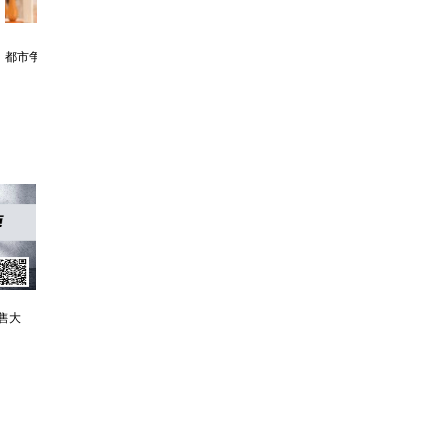
都市争锋被新来的女上司给看上
寒门风骨:寒门，也是有风骨的！
王牌神医一腔热血成枭王
仙赎：
售大