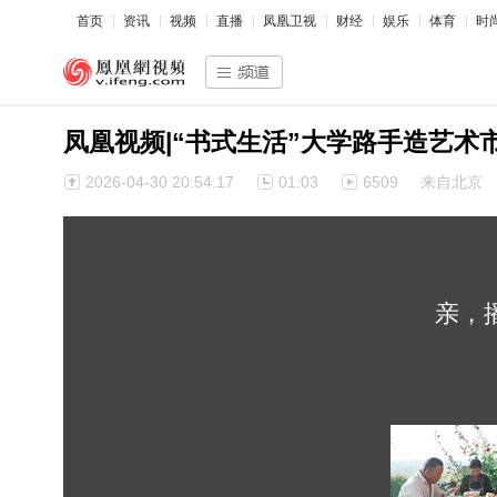
首页
资讯
视频
直播
凤凰卫视
财经
娱乐
体育
时
凤凰视频|“书式生活”大学路手造艺
2026-04-30 20:54:17
01:03
6509
来自北京
亲，