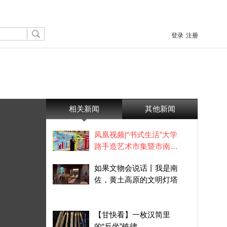
登录
注册
相关新闻
其他新闻
凤凰视频|“书式生活”大学
路手造艺术市集暨市南区
阅读文化地图春季活动举
如果文物会说话丨我是南
办
佐，黄土高原的文明灯塔
【甘快看】一枚汉简里
的“反坐”铁律