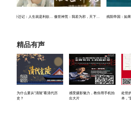
利欲升迁记：人生就是利欲场，利为媒，欲为介
傲世神荒：我若为邪，天下独尊
残阳帝国：如果核潜艇穿越了会发生什么？
精品有声
为什么要从“清陵”看清代历
感受摄影魅力，教你用手机拍
处世的
史？
出大片
本，“