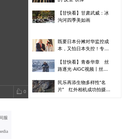
【甘快看】青春华章 丝
如果文物会说话丨我是南
民乐再添生物
【甘快看】甘肃武威：冰
路逐光·AIGC视频丨丝路
佐，黄土高原的文明灯塔
片” 红外相
沟河四季美如画
上的追光者
国家一级保护
既要日本分摊对华监控成
本，又怕日本失控！专
家：美国要的是猎犬，不
【甘快看】青春华章 丝
是狼
路逐光·AIGC视频丨丝路
上的追光者
民乐再添生物多样性“名
片” 红外相机成功拍摄国
0
家一级保护动物雪豹
三伏天，来碗浆水
间服
霍尔木兹与曼德海峡双封
锁，沙特能源出口腰斩，
media
延布港成为“死港”