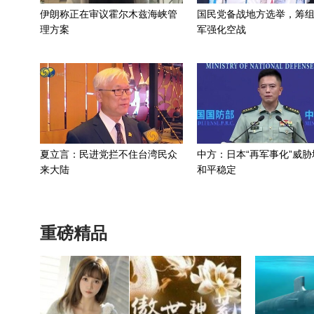
伊朗称正在审议霍尔木兹海峡管
国民党备战地方选举，筹
理方案
军强化空战
夏立言：民进党拦不住台湾民众
中方：日本“再军事化”威胁
来大陆
和平稳定
重磅精品