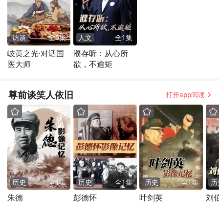
访谈
全
5
集
人文
全
1
集
岐黄之光·对话国
濮存昕：从心所
医大师
欲，不逾矩
尊前谈笑人依旧
打开app阅读
历史
全
1
集
历史
全
1
集
历史
全
1
集
历
朱德
彭德怀
叶剑英
刘