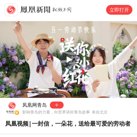
立即打开
00:00
02:26
1.1万
播放
凤凰网青岛
影响青岛的力量，向世界讲好青岛故事
来自北京
凤凰视频|一封信，一朵花，送给最可爱的劳动者