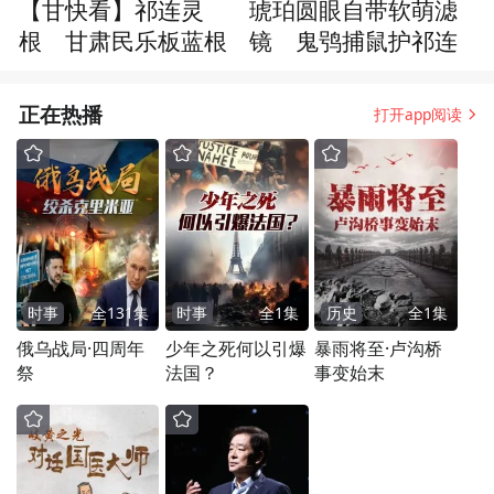
【甘快看】祁连灵
琥珀圆眼自带软萌滤
根 甘肃民乐板蓝根
镜 鬼鸮捕鼠护祁连
正在热播
打开app阅读
时事
全
131
集
时事
全
1
集
历史
全
1
集
俄乌战局·四周年
少年之死何以引爆
暴雨将至·卢沟桥
祭
法国？
事变始末