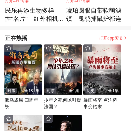
打开APP阅读
打开APP阅读
民乐再添生物多样
琥珀圆眼自带软萌滤
性“名片” 红外相机成
镜 鬼鸮捕鼠护祁连
功拍摄国家一级保护
动物雪豹
正在热播
打开app阅读
时事
全
131
集
时事
全
1
集
历史
全
1
集
俄乌战局·四周年
少年之死何以引爆
暴雨将至·卢沟桥
祭
法国？
事变始末