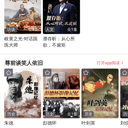
访谈
全
5
集
人文
全
1
集
岐黄之光·对话国
濮存昕：从心所
医大师
欲，不逾矩
尊前谈笑人依旧
打开app阅读
历史
全
1
集
历史
全
1
集
历史
全
1
集
历
朱德
彭德怀
叶剑英
刘