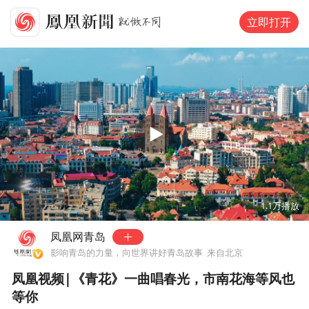
立即打开
00:00
04:00
1.1万
播放
凤凰网青岛
影响青岛的力量，向世界讲好青岛故事
来自北京
凤凰视频|《青花》一曲唱春光，市南花海等风也
等你